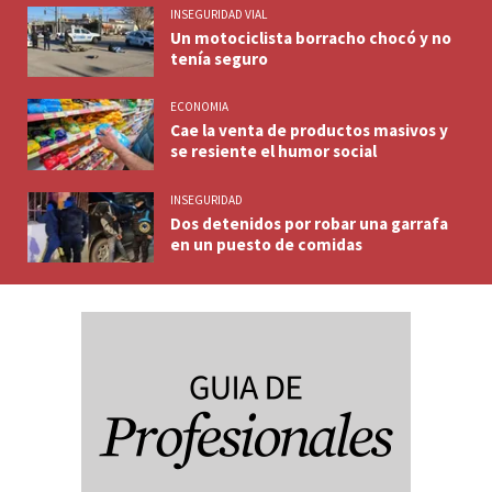
INSEGURIDAD VIAL
Un motociclista borracho chocó y no
tenía seguro
ECONOMIA
Cae la venta de productos masivos y
se resiente el humor social
INSEGURIDAD
Dos detenidos por robar una garrafa
en un puesto de comidas