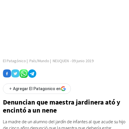
El Patagónico
|
País/Mundo
|
NEUQUEN
-
09 junio 2019
+
Agregar El Patagonico en
Denuncian que maestra jardinera ató y
encintó a un nene
La madre de un alumno del jardín de infantes al que acude su hijo
de cinco años denunció que la maestra que debería estar