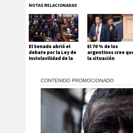
NOTAS RELACIONADAS
El Senado abrió el
El 70 % de los
debate por la Ley de
argentinos cree qu
Inviolavilidad de la
la situación
Propiedad Privada
económica es mala