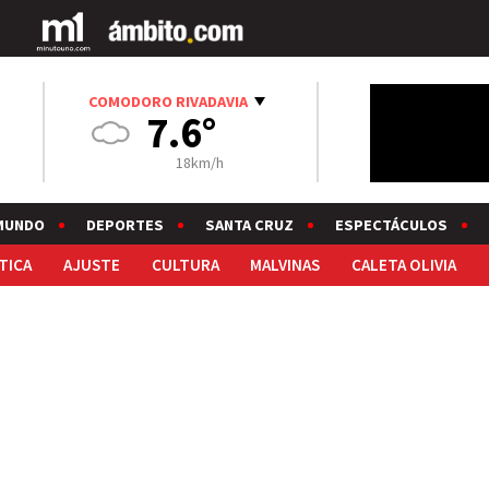
COMODORO RIVADAVIA
7.6°
18km/h
MUNDO
DEPORTES
SANTA CRUZ
ESPECTÁCULOS
TICA
AJUSTE
CULTURA
MALVINAS
CALETA OLIVIA