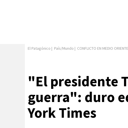
El Patagónico
|
País/Mundo
|
CONFLICTO EN MEDIO ORIENT
"El presidente 
guerra": duro e
York Times