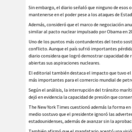
Sin embargo, el diario señaló que ninguno de esos o
mantenerse en el poder pese a los ataques de Estado
Además, consideró que el marco de negociación anun
similar al pacto nuclear impulsado por Obama en 
Uno de los puntos más contundentes del texto sost
conflicto. Aunque el país sufrió importantes pérdida
diario considera que logró demostrar capacidad de r
abiertas sus aspiraciones nucleares.
El editorial también destaca el impacto que tuvo el
más importantes para el comercio mundial de petr
Según el análisis, la interrupción del tránsito ma
dejó en evidencia la capacidad de presión que cons
The New York Times cuestionó además la forma en q
medio sostuvo que el presidente ignoró las adverten
estadounidenses, además de avanzar sin la aprobaci
También afirmó que el mandatario aceptó una visi