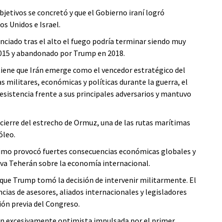
bjetivos se concretó y que el Gobierno iraní logró
s Unidos e Israel.
ciado tras el alto el fuego podría terminar siendo muy
2015 y abandonado por Trump en 2018.
iene que Irán emerge como el vencedor estratégico del
s militares, económicas y políticas durante la guerra, el
esistencia frente a sus principales adversarios y mantuvo
 cierre del estrecho de Ormuz, una de las rutas marítimas
óleo.
rítimo provocó fuertes consecuencias económicas globales y
erva Teherán sobre la economía internacional.
ue Trump tomó la decisión de intervenir militarmente. El
cias de asesores, aliados internacionales y legisladores
ón previa del Congreso.
ón excesivamente optimista impulsada por el primer