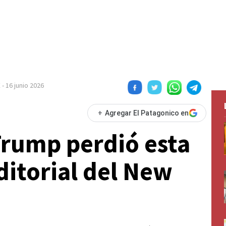
E
-
16 junio 2026
+
Agregar El Patagonico en
Trump perdió esta
ditorial del New