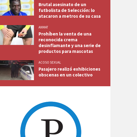
Brutal asesinato de un
futbolista de Selección: lo
atacaron a metros de su casa
ANMAT
Prohíben la venta de una
reconocida crema
desinflamante y una serie de
productos para mascotas
ACOSO SEXUAL
Pasajero realizó exhibiciones
obscenas en un colectivo