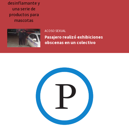
ACOSO SEXUAL
Pasajero realizó exhibiciones
obscenas en un colectivo