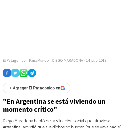
El Patagónico
|
País/Mundo
|
DIEGO MARADONA
-
14 julio 2018
+
Agregar El Patagonico en
"En Argentina se está viviendo un
momento crítico"
Diego Maradona habló de la situación social que atraviesa
Argentina, advirtió que sus dichos no buscan "que se vaya nadie",