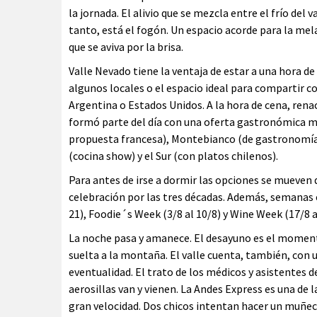
la jornada. El alivio que se mezcla entre el frío del 
tanto, está el fogón. Un espacio acorde para la mela
que se aviva por la brisa.
Valle Nevado tiene la ventaja de estar a una hora d
algunos locales o el espacio ideal para compartir c
Argentina o Estados Unidos. A la hora de cena, rena
formó parte del día con una oferta gastronómica mú
propuesta francesa), Montebianco (de gastronomía it
(cocina show) y el Sur (con platos chilenos).
Para antes de irse a dormir las opciones se mueven d
celebración por las tres décadas. Además, semanas e
21), Foodie´s Week (3/8 al 10/8) y Wine Week (17/8 a
La noche pasa y amanece. El desayuno es el momento
suelta a la montaña. El valle cuenta, también, con
eventualidad. El trato de los médicos y asistentes d
aerosillas van y vienen. La Andes Express es una de l
gran velocidad. Dos chicos intentan hacer un muñeco