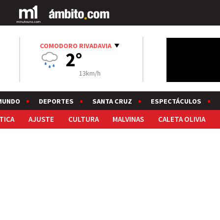
COMODORO RIVADAVIA
2°
13km/h
MUNDO
DEPORTES
SANTA CRUZ
ESPECTÁCULOS
TICA
AJUSTE
CULTURA
MALVINAS
CALETA OLIVIA