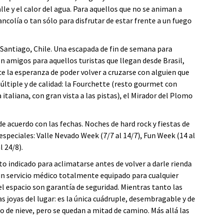
valle y el calor del agua. Para aquellos que no se animan a
ncolía o tan sólo para disfrutar de estar frente a un fuego
e Santiago, Chile. Una escapada de fin de semana para
on amigos para aquellos turistas que llegan desde Brasil,
ce la esperanza de poder volver a cruzarse con alguien que
ltiple y de calidad: la Fourchette (resto gourmet con
aliana, con gran vista a las pistas), el Mirador del Plomo
e acuerdo con las fechas. Noches de hard rock y fiestas de
speciales: Valle Nevado Week (7/7 al 14/7), Fun Week (14 al
l 24/8).
 indicado para aclimatarse antes de volver a darle rienda
 un servicio médico totalmente equipado para cualquier
el espacio son garantía de seguridad. Mientras tanto las
as joyas del lugar: es la única cuádruple, desembragable y de
 de nieve, pero se quedan a mitad de camino. Más allá las