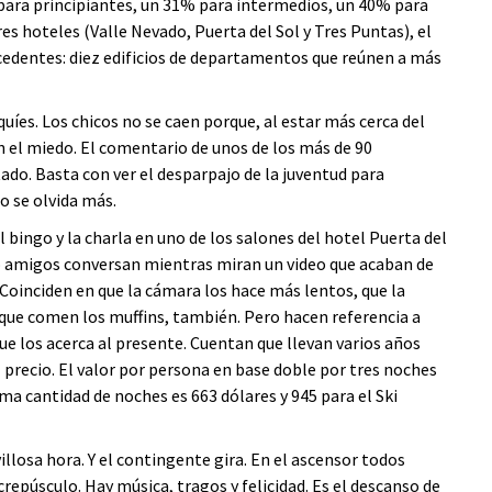
n para principiantes, un 31% para intermedios, un 40% para
s hoteles (Valle Nevado, Puerta del Sol y Tres Puntas), el
cedentes: diez edificios de departamentos que reúnen a más
quíes. Los chicos no se caen porque, al estar más cerca del
n el miedo. El comentario de unos de los más de 90
tado. Basta con ver el desparpajo de la juventud para
no se olvida más.
el bingo y la charla en uno de los salones del hotel Puerta del
nco amigos conversan mientras miran un video que acaban de
. Coinciden en que la cámara los hace más lentos, que la
a que comen los muffins, también. Pero hacen referencia a
ue los acerca al presente. Cuentan que llevan varios años
 precio. El valor por persona en base doble por tres noches
sma cantidad de noches es 663 dólares y 945 para el Ski
illosa hora. Y el contingente gira. En el ascensor todos
 crepúsculo. Hay música, tragos y felicidad. Es el descanso de