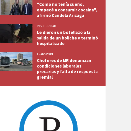
"Como no tenía sueño,
empecé a consumir cocaína",
afirmó Candela Arizaga
INSEGURIDAD
Le dieron un botellazo a la
salida de un boliche y terminó
hospitalizado
TRANSPORTE
Choferes de MR denuncian
condiciones laborales
precarias y falta de respuesta
gremial