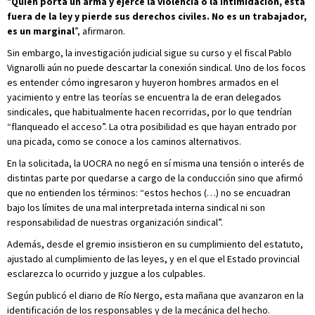
“
Quien porta un arma y ejerce la violencia o la intimidación, está
fuera de la ley y pierde sus derechos civiles. No es un trabajador,
es un marginal
”, afirmaron.
Sin embargo, la investigación judicial sigue su curso y el fiscal Pablo
Vignarolli aún no puede descartar la conexión sindical. Uno de los focos
es entender cómo ingresaron y huyeron hombres armados en el
yacimiento y entre las teorías se encuentra la de eran delegados
sindicales, que habitualmente hacen recorridas, por lo que tendrían
“flanqueado el acceso”. La otra posibilidad es que hayan entrado por
una picada, como se conoce a los caminos alternativos.
En la solicitada, la UOCRA no negó en sí misma una tensión o interés de
distintas parte por quedarse a cargo de la conducción sino que afirmó
que no entienden los términos: “estos hechos (…) no se encuadran
bajo los límites de una mal interpretada interna sindical ni son
responsabilidad de nuestras organización sindical”.
Además, desde el gremio insistieron en su cumplimiento del estatuto,
ajustado al cumplimiento de las leyes, y en el que el Estado provincial
esclarezca lo ocurrido y juzgue a los culpables.
Según publicó el diario de Río Nergo, esta mañana que avanzaron en la
identificación de los responsables y de la mecánica del hecho.