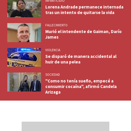
INFANTICIDIO
Lorena Andrade permanece internada
tras un intento de quitarse la vida
FALLECIMIENTO
Murió el intendente de Gaiman, Darío
James
VIOLENCIA
Se disparó de manera accidental al
huir de una pelea
SOCIEDAD
"Como no tenía sueño, empecé a
consumir cocaína", afirmó Candela
Arizaga