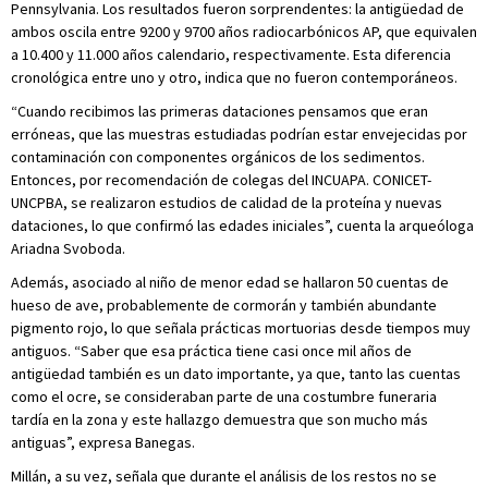
Pennsylvania. Los resultados fueron sorprendentes: la antigüedad de
ambos oscila entre 9200 y 9700 años radiocarbónicos AP, que equivalen
a 10.400 y 11.000 años calendario, respectivamente. Esta diferencia
cronológica entre uno y otro, indica que no fueron contemporáneos.
“Cuando recibimos las primeras dataciones pensamos que eran
erróneas, que las muestras estudiadas podrían estar envejecidas por
contaminación con componentes orgánicos de los sedimentos.
Entonces, por recomendación de colegas del INCUAPA. CONICET-
UNCPBA, se realizaron estudios de calidad de la proteína y nuevas
dataciones, lo que confirmó las edades iniciales”, cuenta la arqueóloga
Ariadna Svoboda.
Además, asociado al niño de menor edad se hallaron 50 cuentas de
hueso de ave, probablemente de cormorán y también abundante
pigmento rojo, lo que señala prácticas mortuorias desde tiempos muy
antiguos. “Saber que esa práctica tiene casi once mil años de
antigüedad también es un dato importante, ya que, tanto las cuentas
como el ocre, se consideraban parte de una costumbre funeraria
tardía en la zona y este hallazgo demuestra que son mucho más
antiguas”, expresa Banegas.
Millán, a su vez, señala que durante el análisis de los restos no se