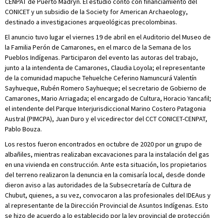
CENPAT de Puerto Madryn. El estudio contó con financiamiento del
CONICET y un subsidio de la Society for American Archaeology,
destinado a investigaciones arqueológicas precolombinas.
El anuncio tuvo lugar el viernes 19 de abril en el Auditorio del Museo de
la Familia Perón de Camarones, en el marco de la Semana de los
Pueblos Indígenas. Participaron del evento las autoras del trabajo,
junto a la intendenta de Camarones, Claudia Loyola; el representante
de la comunidad mapuche Tehuelche Ceferino Namuncurá Valentín
Sayhueque, Rubén Romero Sayhueque; el secretario de Gobierno de
Camarones, Mario Arriagada; el encargado de Cultura, Horacio Yancafil;
el intendente del Parque Interjurisdiccional Marino Costero Patagonia
Austral (PIMCPA), Juan Duro y el vicedirector del CCT CONICET-CENPAT,
Pablo Bouza.
Los restos fueron encontrados en octubre de 2020 por un grupo de
albañiles, mientras realizaban excavaciones para la instalación del gas
en una vivienda en construcción. Ante esta situación, los propietarios
del terreno realizaron la denuncia en la comisaría local, desde donde
dieron aviso a las autoridades de la Subsecretaría de Cultura de
Chubut, quienes, a su vez, convocaron a las profesionales del IDEAus y
al representante de la Dirección Provincial de Asuntos Indígenas. Esto
se hizo de acuerdo a lo establecido por la ley provincial de protección