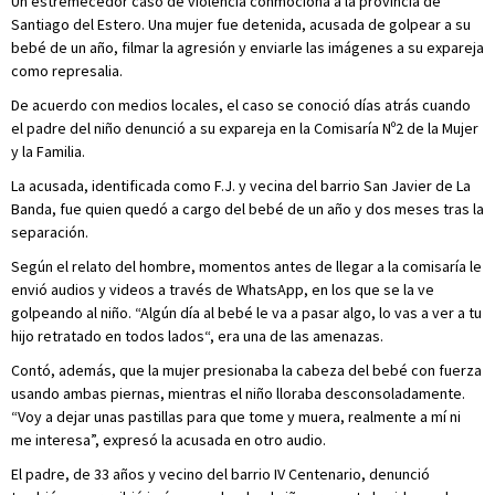
Un estremecedor caso de violencia conmociona a la provincia de
Santiago del Estero. Una mujer fue detenida, acusada de golpear a su
bebé de un año, filmar la agresión y enviarle las imágenes a su expareja
como represalia.
De acuerdo con medios locales, el caso se conoció días atrás cuando
el padre del niño denunció a su expareja en la Comisaría Nº2 de la Mujer
y la Familia.
La acusada, identificada como F.J. y vecina del barrio San Javier de La
Banda, fue quien quedó a cargo del bebé de un año y dos meses tras la
separación.
Según el relato del hombre, momentos antes de llegar a la comisaría le
envió audios y videos a través de WhatsApp, en los que se la ve
golpeando al niño. “Algún día al bebé le va a pasar algo, lo vas a ver a tu
hijo retratado en todos lados“, era una de las amenazas.
Contó, además, que la mujer presionaba la cabeza del bebé con fuerza
usando ambas piernas, mientras el niño lloraba desconsoladamente.
“Voy a dejar unas pastillas para que tome y muera, realmente a mí ni
me interesa”, expresó la acusada en otro audio.
El padre, de 33 años y vecino del barrio IV Centenario, denunció