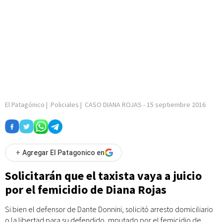
El Patagónico
|
Policiales
|
CASO DIANA ROJAS
-
15 septiembre 2016
+
Agregar El Patagonico en
Solicitarán que el taxista vaya a juicio
por el femicidio de Diana Rojas
Si bien el defensor de Dante Donnini, solicitó arresto domiciliario
o la libertad para su defendido, mputado por el femicidio de