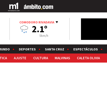
COMODORO RIVADAVIA
2.1°
5km/h
MUNDO
DEPORTES
SANTA CRUZ
ESPECTÁCULOS
TICA
AJUSTE
CULTURA
MALVINAS
CALETA OLIVIA