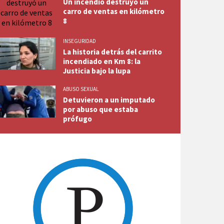
Un incendio destruyó un
carro de ventas en kilómetro
8
INSEGURIDAD
La historia detrás del carrito
incendiado en Km 8: la
Justicia bajo la lupa
ABUSO SEXUAL
Detuvieron a un imputado
por abuso que estaba
prófugo