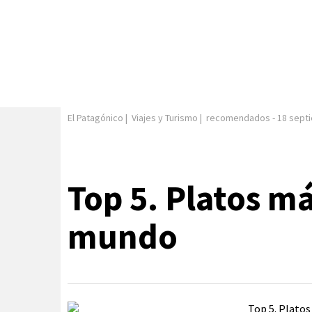
El Patagónico
|
Viajes y Turismo
|
recomendados
-
18 sept
Top 5. Platos má
mundo