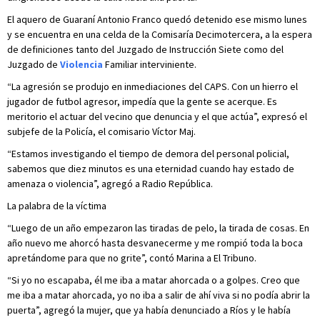
El aquero de Guaraní Antonio Franco quedó detenido ese mismo lunes
y se encuentra en una celda de la Comisaría Decimotercera, a la espera
de definiciones tanto del Juzgado de Instrucción Siete como del
Juzgado de
Violencia
Familiar interviniente.
“La agresión se produjo en inmediaciones del CAPS. Con un hierro el
jugador de futbol agresor, impedía que la gente se acerque. Es
meritorio el actuar del vecino que denuncia y el que actúa”, expresó el
subjefe de la Policía, el comisario Víctor Maj.
“Estamos investigando el tiempo de demora del personal policial,
sabemos que diez minutos es una eternidad cuando hay estado de
amenaza o violencia”, agregó a Radio República.
La palabra de la víctima
“Luego de un año empezaron las tiradas de pelo, la tirada de cosas. En
año nuevo me ahorcó hasta desvanecerme y me rompió toda la boca
apretándome para que no grite”, contó Marina a El Tribuno.
“Si yo no escapaba, él me iba a matar ahorcada o a golpes. Creo que
me iba a matar ahorcada, yo no iba a salir de ahí viva si no podía abrir la
puerta”, agregó la mujer, que ya había denunciado a Ríos y le había