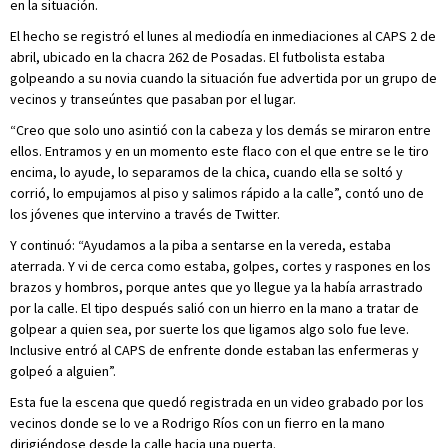
en la situación.
El hecho se registró el lunes al mediodía en inmediaciones al CAPS 2 de
abril, ubicado en la chacra 262 de Posadas. El futbolista estaba
golpeando a su novia cuando la situación fue advertida por un grupo de
vecinos y transeúntes que pasaban por el lugar.
“Creo que solo uno asintió con la cabeza y los demás se miraron entre
ellos. Entramos y en un momento este flaco con el que entre se le tiro
encima, lo ayude, lo separamos de la chica, cuando ella se soltó y
corrió, lo empujamos al piso y salimos rápido a la calle”, contó uno de
los jóvenes que intervino a través de Twitter.
Y continuó: “Ayudamos a la piba a sentarse en la vereda, estaba
aterrada. Y vi de cerca como estaba, golpes, cortes y raspones en los
brazos y hombros, porque antes que yo llegue ya la había arrastrado
por la calle. El tipo después salió con un hierro en la mano a tratar de
golpear a quien sea, por suerte los que ligamos algo solo fue leve.
Inclusive entró al CAPS de enfrente donde estaban las enfermeras y
golpeó a alguien”.
Esta fue la escena que quedó registrada en un video grabado por los
vecinos donde se lo ve a Rodrigo Ríos con un fierro en la mano
dirigiéndose desde la calle hacia una puerta.