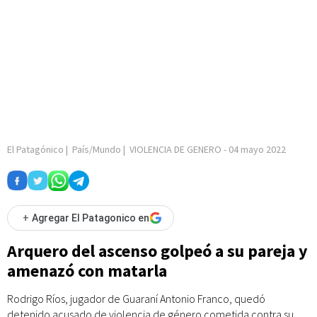
El Patagónico
|
País/Mundo
|
VIOLENCIA DE GENERO
-
04 mayo 2022
+
Agregar El Patagonico en
Arquero del ascenso golpeó a su pareja y
amenazó con matarla
Rodrigo Ríos, jugador de Guaraní Antonio Franco, quedó
detenido acusado de violencia de género cometida contra su