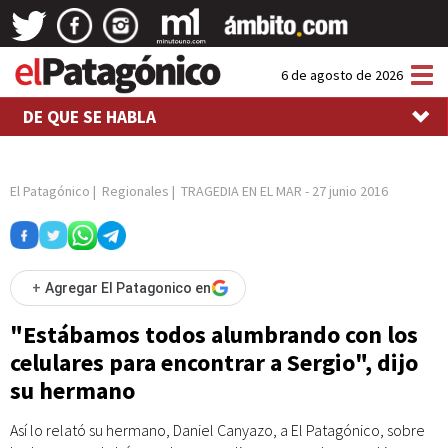
Tog
6 de agosto de 2026
nav
DE QUE SE HABLA
El Patagónico
|
Regionales
|
TRAGEDIA EN EL MAR
-
27 junio 2016
+
Agregar El Patagonico en
"Estábamos todos alumbrando con los
celulares para encontrar a Sergio", dijo
su hermano
Así lo relató su hermano, Daniel Canyazo, a El Patagónico, sobre