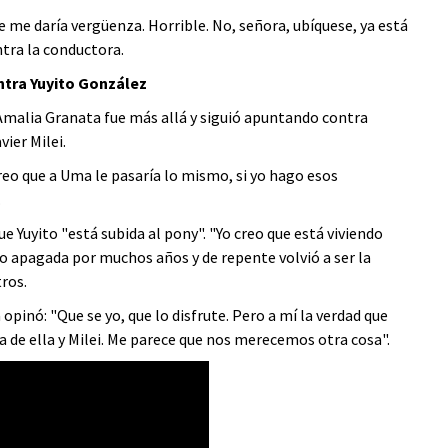
e me daría vergüenza. Horrible. No, señora, ubíquese, ya está
tra la conductora.
ntra Yuyito González
Amalia Granata fue más allá y siguió apuntando contra
ier Milei.
Creo que a Uma le pasaría lo mismo, si yo hago esos
.
e Yuyito "está subida al pony". "Yo creo que está viviendo
o apagada por muchos años y de repente volvió a ser la
tros.
opinó: "Que se yo, que lo disfrute. Pero a mí la verdad que
 de ella y Milei. Me parece que nos merecemos otra cosa".