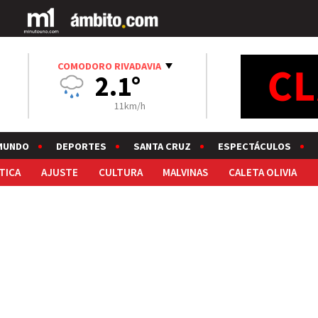
COMODORO RIVADAVIA
2.1°
11km/h
MUNDO
DEPORTES
SANTA CRUZ
ESPECTÁCULOS
TICA
AJUSTE
CULTURA
MALVINAS
CALETA OLIVIA