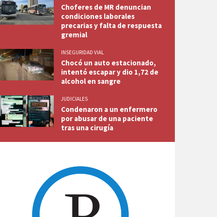
Choferes de MR denuncian
condiciones laborales
precarias y falta de respuesta
gremial
INSEGURIDAD VIAL
Chocó un auto estacionado,
intentó escapar y dio 1,72 de
alcohol en sangre
JUDICIALES
Condenaron a un enfermero
por abusar de una paciente
tras una cirugía