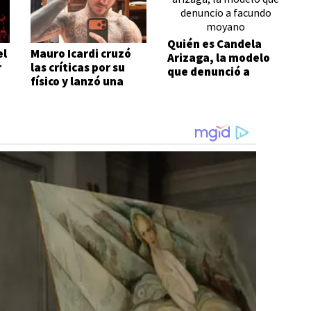
Quién es Candela
el
Mauro Icardi cruzó
Arizaga, la modelo
r
las críticas por su
que denunció a
físico y lanzó una
Facundo Moyano
respuesta con ironía:
"Qué tupé"