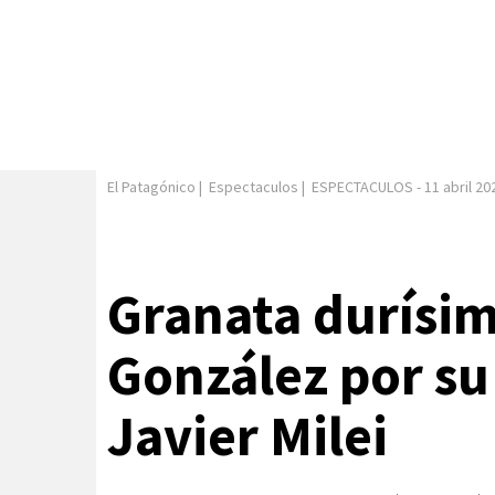
El Patagónico
|
Espectaculos
|
ESPECTACULOS
-
11 abril 20
Granata durísim
González por su
Javier Milei