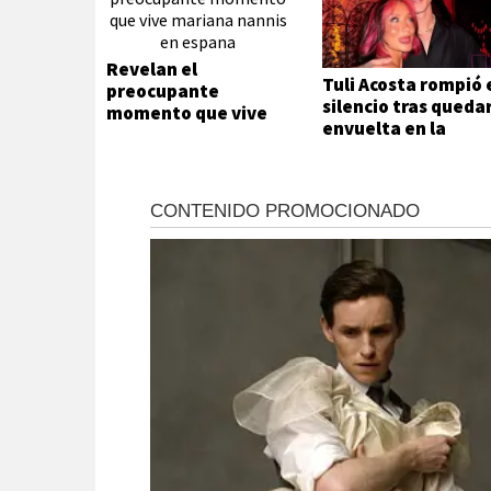
Revelan el
Tuli Acosta rompió 
preocupante
silencio tras queda
momento que vive
envuelta en la
Mariana Nannis en
separación de Luck
España
Ra y La Joaqui