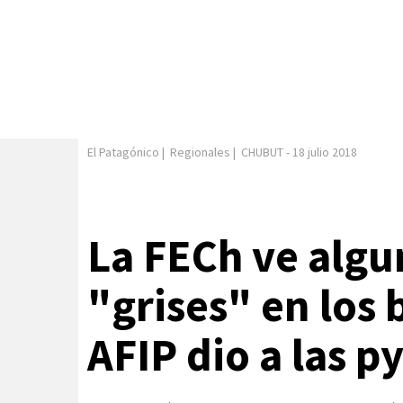
El Patagónico
|
Regionales
|
CHUBUT
-
18 julio 2018
La FECh ve algu
"grises" en los 
AFIP dio a las 