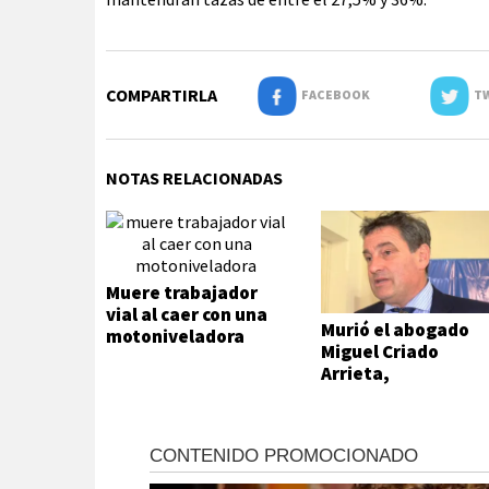
COMPARTIRLA
FACEBOOK
TW
NOTAS RELACIONADAS
Muere trabajador
vial al caer con una
Murió el abogado
motoniveladora
Miguel Criado
Arrieta,
exfuncionario
municipal