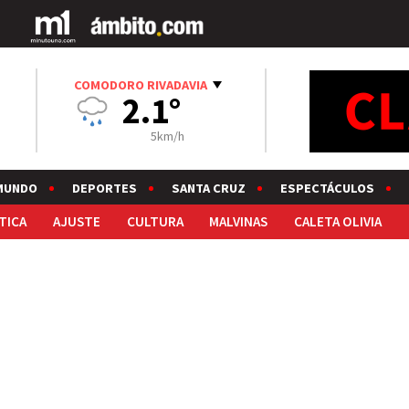
COMODORO RIVADAVIA
2.1°
5km/h
MUNDO
DEPORTES
SANTA CRUZ
ESPECTÁCULOS
TICA
AJUSTE
CULTURA
MALVINAS
CALETA OLIVIA