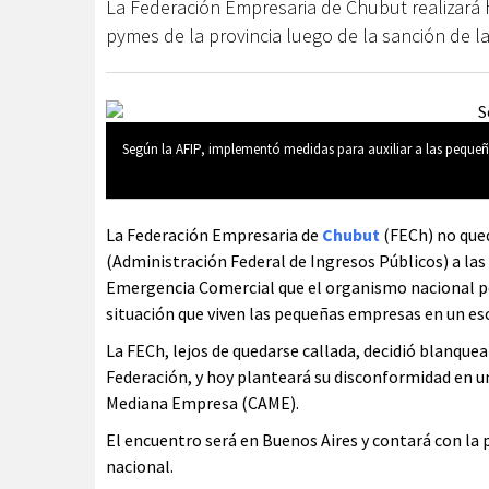
La Federación Empresaria de Chubut realizará h
pymes de la provincia luego de la sanción de l
Según la AFIP, implementó medidas para auxiliar a las pequeñ
La Federación Empresaria de
Chubut
(FECh) no qued
(Administración Federal de Ingresos Públicos) a las 
Emergencia Comercial que el organismo nacional ped
situación que viven las pequeñas empresas en un esce
La FECh, lejos de quedarse callada, decidió blanquear
Federación, y hoy planteará su disconformidad en 
Mediana Empresa (CAME).
El encuentro será en Buenos Aires y contará con la 
nacional.