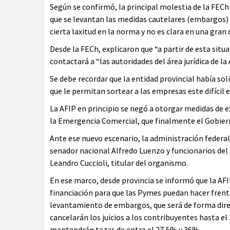
Según se confirmó, la principal molestia de la FECh
que se levantan las medidas cautelares (embargos)
cierta laxitud en la norma y no es clara en una gran
Desde la FECh, explicaron que “a partir de esta situ
contactará a “las autoridades del área jurídica de l
Se debe recordar que la entidad provincial había so
que le permitan sortear a las empresas este difícil 
La AFIP en principio se negó a otorgar medidas de
la Emergencia Comercial, que finalmente el Gobier
Ante ese nuevo escenario, la administración federal
senador nacional Alfredo Luenzo y funcionarios del
Leandro Cuccioli, titular del organismo.
En ese marco, desde provincia se informó que la AF
financiación para que las Pymes puedan hacer frente 
levantamiento de embargos, que será de forma direct
cancelarán los juicios a los contribuyentes hasta el
mantendrán tazas de entre el 27,5% y 36%.