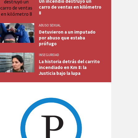
Un incendio destruyó un
carro de ventas en kilómetro
8
ABUSO SEXUAL
Detuvieron a un imputado
por abuso que estaba
prófugo
INSEGURIDAD
La historia detrás del carrito
incendiado en Km 8: la
Justicia bajo la lupa