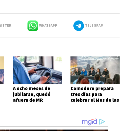
ITTER
WHATSAPP
TELEGRAM
A ocho meses de
Comodoro prepara
jubilarse, quedó
tres días para
afuera de MR
celebrar el Mes de las
Infancias