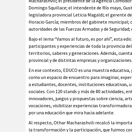
Macharashvili; el presidente de la Agencia Comodor
Domingo Squillace; el intendente de Río mayo, Gusta
legisladora provincial Leticia Magaldi; el gerente 
Horacio García; miembros del gabinete municipal; co
autoridades de las Fuerzas Armadas y de Seguridad; 
Bajo el lema “Vamos al futuro, es por ahí”, esta ed
participantes y experiencias de toda la provincia de
territorios, saberes y generaciones. Además, cuen
provincial y de distintas empresas y organizaciones
En ese contexto, EDUCO es una muestra educativa, pa
como un espacio de encuentro para imaginar, experi
a estudiantes, docentes, instituciones educativas, u
sociales. Con 120 stands y más de 80 actividades, en
innovadores, juegos y propuestas sobre ciencia, art
vocaciones, visibilizar experiencias transformadora
por una educación que mira hacia adelante.
Al respecto, Othar Macharashvili recalcó la import
la transformación y la participación, que fuimos c