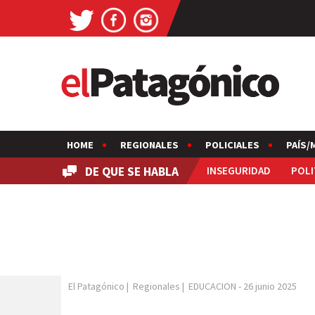
HOME
REGIONALES
POLICIALES
PAÍS/
DE QUE SE HABLA
INSEGURIDAD
POLI
El Patagónico
|
Regionales
|
EDUCACION
-
26 junio 2025