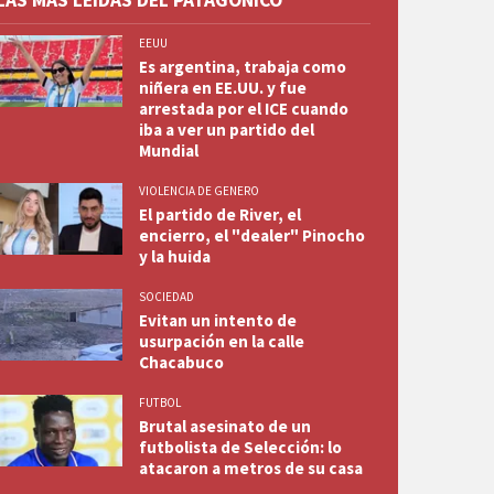
LAS MÁS LEÍDAS DEL PATAGÓNICO
EEUU
Es argentina, trabaja como
niñera en EE.UU. y fue
arrestada por el ICE cuando
iba a ver un partido del
Mundial
VIOLENCIA DE GENERO
El partido de River, el
encierro, el "dealer" Pinocho
y la huida
SOCIEDAD
Evitan un intento de
usurpación en la calle
Chacabuco
FUTBOL
Brutal asesinato de un
futbolista de Selección: lo
atacaron a metros de su casa