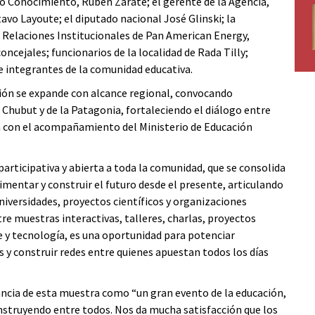
o Conocimiento, Rubén Zárate; el gerente de la Agencia,
vo Layoute; el diputado nacional José Glinski; la
de Relaciones Institucionales de Pan American Energy,
ncejales; funcionarios de la localidad de Rada Tilly;
e integrantes de la comunidad educativa.
ición se expande con alcance regional, convocando
l Chubut y de la Patagonia, fortaleciendo el diálogo entre
ta con el acompañamiento del Ministerio de Educación
.
rticipativa y abierta a toda la comunidad, que se consolida
mentar y construir el futuro desde el presente, articulando
niversidades, proyectos científicos y organizaciones
tre muestras interactivas, talleres, charlas, proyectos
e y tecnología, es una oportunidad para potenciar
s y construir redes entre quienes apuestan todos los días
ancia de esta muestra como “un gran evento de la educación,
onstruyendo entre todos. Nos da mucha satisfacción que los