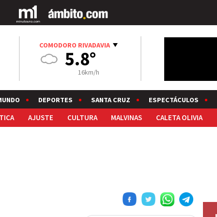
COMODORO RIVADAVIA
5.8°
16km/h
MUNDO
DEPORTES
SANTA CRUZ
ESPECTÁCULOS
TICA
AJUSTE
CULTURA
MALVINAS
CALETA OLIVIA