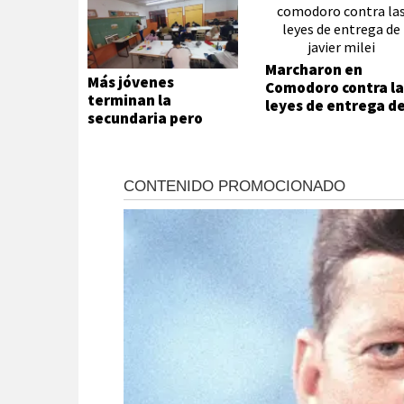
Marcharon en
Más jóvenes
Comodoro contra la
terminan la
leyes de entrega d
secundaria pero
Javier Milei
persisten las
desigualdades