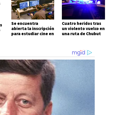
Se encuentra
Cuatro heridos tras
s
abierta la inscripción
un violento vuelco en
e
para estudiar cine en
una ruta de Chubut
Comodoro