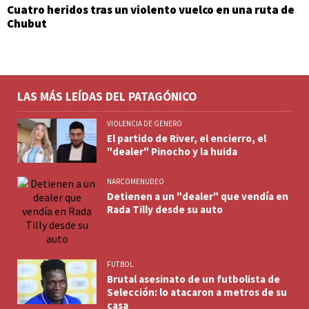
Cuatro heridos tras un violento vuelco en una ruta de
Chubut
LAS MÁS LEÍDAS DEL PATAGÓNICO
VIOLENCIA DE GENERO
El partido de River, el encierro, el
"dealer" Pinocho y la huida
NARCOMENUDEO
Detienen a un "dealer" que vendía en
Rada Tilly desde su auto
FUTBOL
Brutal asesinato de un futbolista de
Selección: lo atacaron a metros de su
casa