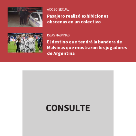
ACOSO SEXUAL
Pasajero realizó exhibiciones
obscenas en un colectivo
ISLAS MALVINAS
El destino que tendrá la bandera de
Malvinas que mostraron los jugadores
de Argentina