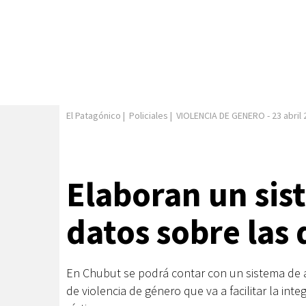
El Patagónico
|
Policiales
|
VIOLENCIA DE GENERO
-
23 abril
Elaboran un sis
datos sobre las
En Chubut se podrá contar con un sistema de ac
de violencia de género que va a facilitar la in