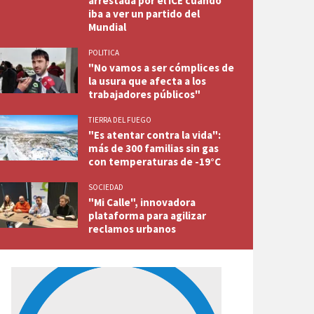
arrestada por el ICE cuando
iba a ver un partido del
Mundial
POLITICA
"No vamos a ser cómplices de
la usura que afecta a los
trabajadores públicos"
TIERRA DEL FUEGO
"Es atentar contra la vida":
más de 300 familias sin gas
con temperaturas de -19°C
SOCIEDAD
"Mi Calle", innovadora
plataforma para agilizar
reclamos urbanos