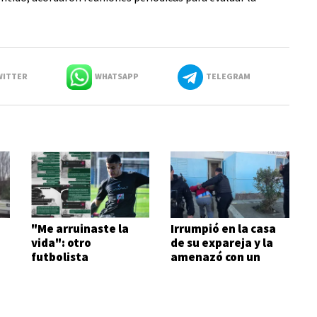
ITTER
WHATSAPP
TELEGRAM
"Me arruinaste la
Irrumpió en la casa
vida": otro
de su expareja y la
futbolista
amenazó con un
denunciado por
machete
violencia de género