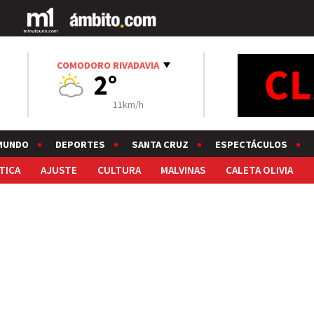
COMODORO RIVADAVIA
2°
11km/h
MUNDO
DEPORTES
SANTA CRUZ
ESPECTÁCULOS
TICA
AJUSTE
CULTURA
MALVINAS
CALETA OLIVIA