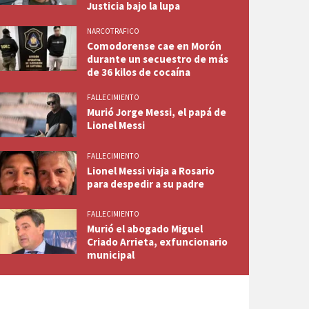
Justicia bajo la lupa
NARCOTRAFICO
Comodorense cae en Morón
durante un secuestro de más
de 36 kilos de cocaína
FALLECIMIENTO
Murió Jorge Messi, el papá de
Lionel Messi
FALLECIMIENTO
Lionel Messi viaja a Rosario
para despedir a su padre
FALLECIMIENTO
Murió el abogado Miguel
Criado Arrieta, exfuncionario
municipal