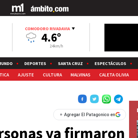
COMODORO RIVADAVIA
4.6°
24km/h
MUNDO
DEPORTES
SANTA CRUZ
ESPECTÁCULOS
TICA
AJUSTE
CULTURA
MALVINAS
CALETA OLIVIA
+
Agregar El Patagonico en
rsonas ya firmaron