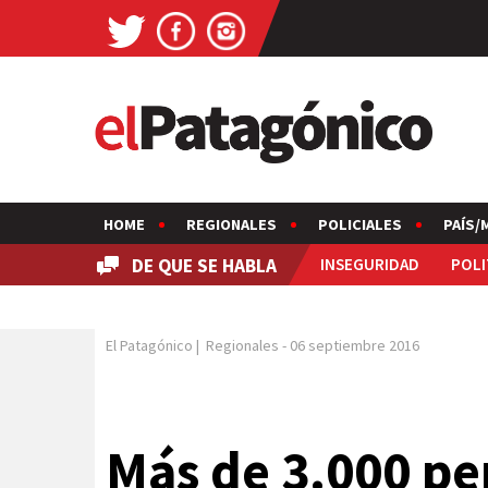
HOME
REGIONALES
POLICIALES
PAÍS/
DE QUE SE HABLA
INSEGURIDAD
POLI
El Patagónico
|
Regionales
-
06 septiembre 2016
Más de 3.000 pe