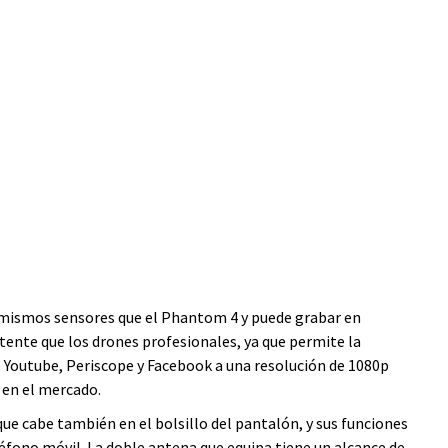
s mismos sensores que el Phantom 4 y puede grabar en
ente que los drones profesionales, ya que permite la
o Youtube, Periscope y Facebook a una resolución de 1080p
 en el mercado.
ue cabe también en el bolsillo del pantalón, y sus funciones
léfono móvil. La doble antena que equipa tiene un alcance de