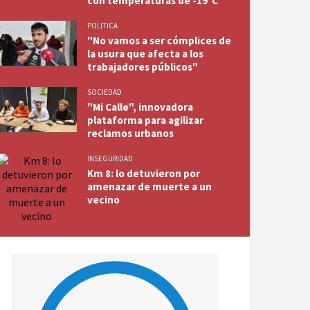
con temperaturas de -19°C
POLITICA
"No vamos a ser cómplices de
la usura que afecta a los
trabajadores públicos"
SOCIEDAD
"Mi Calle", innovadora
plataforma para agilizar
reclamos urbanos
INSEGURIDAD
Km 8: lo detuvieron por
amenazar de muerte a un
vecino