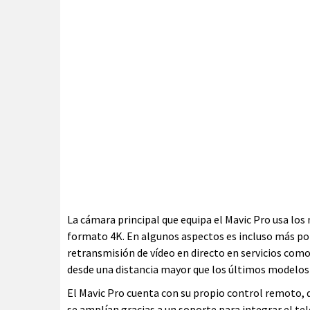
La cámara principal que equipa el Mavic Pro usa lo
formato 4K. En algunos aspectos es incluso más pot
retransmisión de vídeo en directo en servicios com
desde una distancia mayor que los últimos modelos
El Mavic Pro cuenta con su propio control remoto, q
se amplían gracias a un soporte para integrar el te