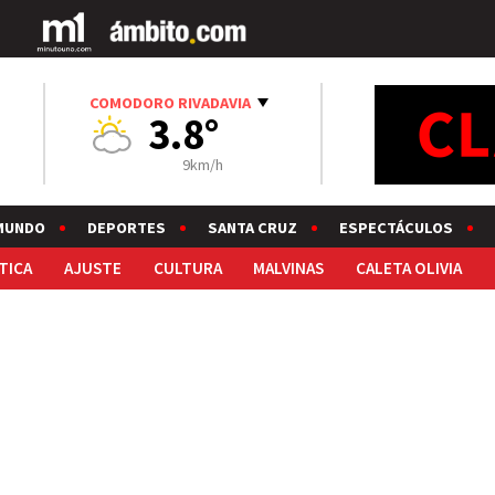
COMODORO RIVADAVIA
3.8°
9km/h
MUNDO
DEPORTES
SANTA CRUZ
ESPECTÁCULOS
TICA
AJUSTE
CULTURA
MALVINAS
CALETA OLIVIA