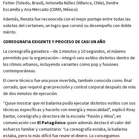
Fetter (Toledo, Brasil), Antonella Núñez (Villarica, Chile), Deidre
Escamilla y Aria Mercado (CDMX, México).
Además, Renata fue reconocida con el mejor puntaje entre todas las
solistas del certamen, un logro que coronó su desempeño con doble
mérito.
COREOGRAFIA EXIGENTE Y PROCESO DE CASI UN AÑO
La coreografía ganadora —de 2 minutos y 10 segundos, el máximo
permitido por la organización— integró seis estilos distintos dentro de
los ritmos urbanos, incluyendo variantes como pop y fusiones
contemporáneas.
El cierre técnico fue una pose invertida, también conocida como
final
cerrado
, que requirió gran precisión y control corporal después de más
de dos minutos de ejecución.
“Quise mostrar que mi bailarina podía ejecutar distintos estilos con sus
técnicas específicas y hacerlo con energía y musicalidad”, explicó Roxy
Dantur, coreógrafa y directora de la escuela “Pasión y Alma”, en
comunicación con
El Patagónico
quien además destacó el valor del
esfuerzo familiar y comunitario: “La coreografía estaba, la bailarina
estaba, pero lo más difícil fue reunir el dinero. Lo conseguimos