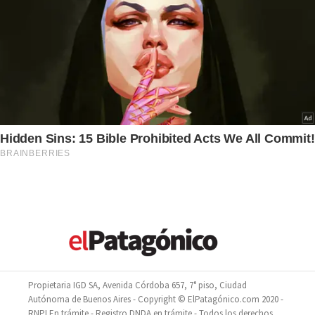
Propietaria IGD SA, Avenida Córdoba 657, 7° piso, Ciudad
Autónoma de Buenos Aires - Copyright © ElPatagónico.com 2020 -
RNPI En trámite - Registro DNDA en trámite - Todos los derechos