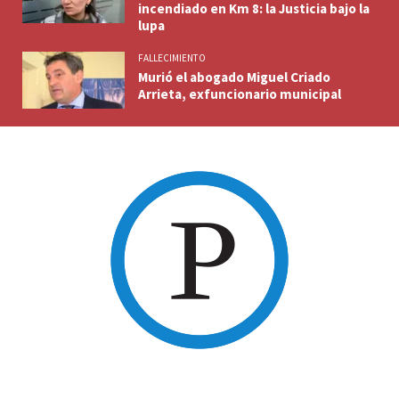
incendiado en Km 8: la Justicia bajo la
lupa
FALLECIMIENTO
Murió el abogado Miguel Criado
Arrieta, exfuncionario municipal