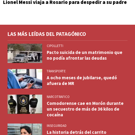
Lionel Messi viaja a Rosario para despedir a su padre
LAS MÁS LEÍDAS DEL PATAGÓNICO
CIPOLLETTI
Pacto suicida de un matrimonio que
no podía afrontar las deudas
TRANSPORTE
A ocho meses de jubilarse, quedó
afuera de MR
NARCOTRAFICO
Comodorense cae en Morón durante
un secuestro de más de 36 kilos de
cocaína
INSEGURIDAD
La historia detrás del carrito