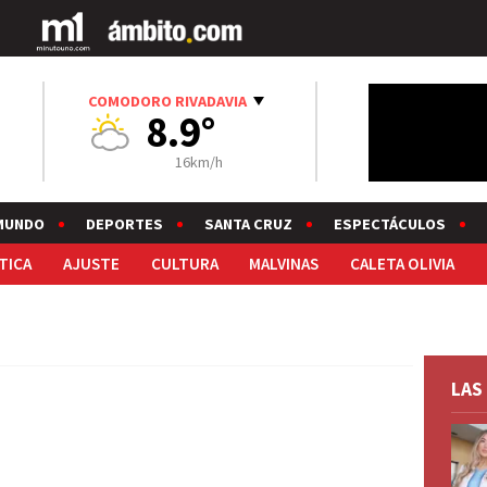
COMODORO RIVADAVIA
8.9°
16km/h
MUNDO
DEPORTES
SANTA CRUZ
ESPECTÁCULOS
TICA
AJUSTE
CULTURA
MALVINAS
CALETA OLIVIA
LAS