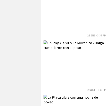
22 ENE - 3:37 P
09 OCT - 4:06 P