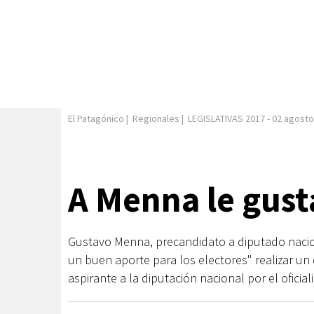
El Patagónico
|
Regionales
|
LEGISLATIVAS 2017
-
02 agosto
A Menna le gust
Gustavo Menna, precandidato a diputado nacio
un buen aporte para los electores" realizar un
aspirante a la diputación nacional por el ofici