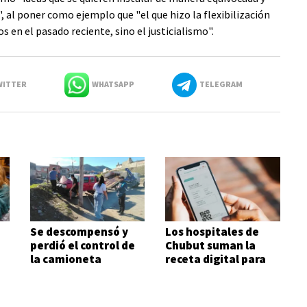
 al poner como ejemplo que "el que hizo la flexibilización
s en el pasado reciente, sino el justicialismo".
ITTER
WHATSAPP
TELEGRAM
Se descompensó y
Los hospitales de
perdió el control de
Chubut suman la
a
la camioneta
receta digital para
agilizar el acceso a
medicamentos