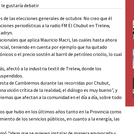
 de las elecciones generales de octubre. No creo que él
iones periodísticas a la radio FM El Chubut en Trelew,
Madryn.
cionales que aplica Mauricio Macri, las cuales hasta ahora
incial, teniendo en cuenta por ejemplo que ha quitado
cos o el precio sostén al barril de petróleo criollo, lo cual
, afectó a la industria textil de Trelew, donde los
uspendidos.
uesta de Cambiemos durante las recorridas por Chubut,
na visión crítica de la realidad, el diálogo es muy bueno", y
oblemas que afectan a la comunidad en el día a día, sobre todo
sos que hubo en los últimos años tanto en la Provincia como
iento de los servicios públicos, en cuanto a la energía, las
mó "ideas que se quieren instalar de manera equivocada y