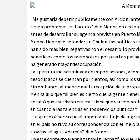
"Me gustaría debatir públicamente con Arcioni antes
tenga problemas en hacerlo", dijo Menna en declarac
antes de desarrollar su agenda prevista en Puerto 
Menna tiene que defender en Chubut las políticas na
han sido más bien negativas con el desarrollo prov
beneficios como los reembolsos por puertos patagóni
ha generado mayor desocupación.
La apertura indiscriminada de importaciones, además
desocupados se cuentan por cientos, así como los s
Sin embargo, al mencionar la recepción de la prop
Menna dijo que "si bien es cierto que la gente tiene u
detalló que esa visión crítica "tiene que ver con pr
en cuanto a las falencias en los servicios públicos".
"La gente observa que el importante flujo de ingre
en el país no tuvo su correspondencia con el mejoram
cloacas, el agua y demás", dijo Menna.
En este contexto Menna también rechazó lo que lla