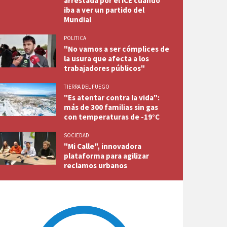
arrestada por el ICE cuando
iba a ver un partido del
Mundial
POLITICA
"No vamos a ser cómplices de
la usura que afecta a los
trabajadores públicos"
TIERRA DEL FUEGO
"Es atentar contra la vida":
más de 300 familias sin gas
con temperaturas de -19°C
SOCIEDAD
"Mi Calle", innovadora
plataforma para agilizar
reclamos urbanos