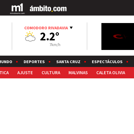
COMODORO RIVADAVIA
2.2°
7km/h
MUNDO
DEPORTES
SANTA CRUZ
ESPECTÁCULOS
TICA
AJUSTE
CULTURA
MALVINAS
CALETA OLIVIA