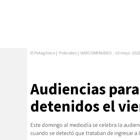
El Patagónico
|
Policiales
|
NARCOMENUDEO
-
10 mayo 202
Audiencias para 
detenidos el vi
Este domingo al mediodía se celebra la audienc
cuando se detectó que trataban de ingresar a