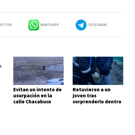
ITTER
WHATSAPP
TELEGRAM
Evitan un intento de
Retuvieron a un
usurpación en la
joven tras
calle Chacabuco
sorprenderlo dentro
de una vivienda