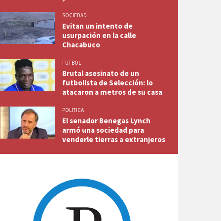
SOCIEDAD
Evitan un intento de
usurpación en la calle
Chacabuco
FUTBOL
Brutal asesinato de un
futbolista de Selección: lo
atacaron a metros de su casa
POLITICA
El senador Benegas Lynch
armó una sociedad para
venderle tierras a extranjeros