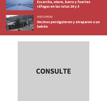
Escarcha, nieve, barro y fuertes
ráfagas en las rutas 26 y 3
INSEGURIDAD
Vecinos persiguieron y atraparon a un
ladrón