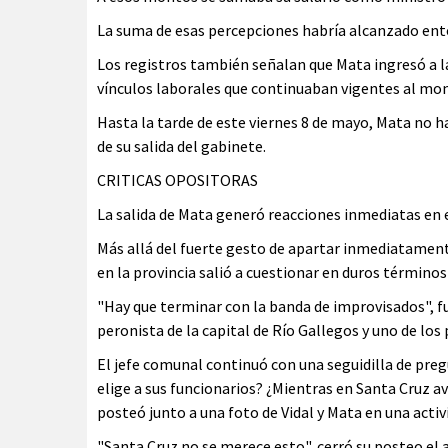
La suma de esas percepciones habría alcanzado ento
Los registros también señalan que Mata ingresó a l
vínculos laborales que continuaban vigentes al m
Hasta la tarde de este viernes 8 de mayo, Mata no h
de su salida del gabinete.
CRITICAS OPOSITORAS
La salida de Mata generó reacciones inmediatas en 
Más allá del fuerte gesto de apartar inmediatamente
en la provincia salió a cuestionar en duros términos
"Hay que terminar con la banda de improvisados", f
peronista de la capital de Río Gallegos y uno de los
El jefe comunal continuó con una seguidilla de preg
elige a sus funcionarios? ¿Mientras en Santa Cruz 
posteó junto a una foto de Vidal y Mata en una activi
"Santa Cruz no se merece esto", cerró su posteo el 