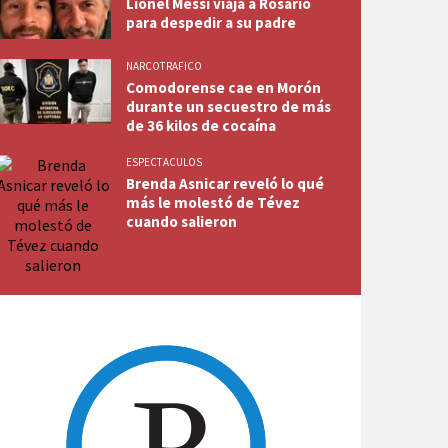
Lionel Messi viaja a Rosario
para despedir a su padre
NARCOTRAFICO
Comodorense cae en Morón
durante un secuestro de más
de 36 kilos de cocaína
ESPECTACULOS
Brenda Asnicar reveló lo qué
más le molestó de Tévez
cuando salieron