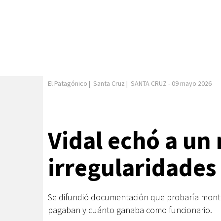
El Patagónico
|
Santa Cruz
|
SANTA CRUZ
-
09 mayo 2026
Vidal echó a un
irregularidades
Se difundió documentación que probaría monto
pagaban y cuánto ganaba como funcionario.