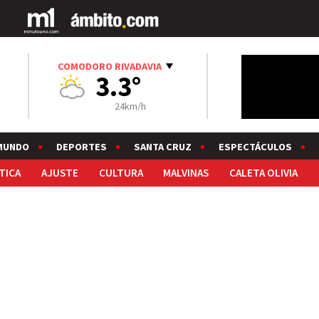
COMODORO RIVADAVIA
3.3°
24km/h
MUNDO
DEPORTES
SANTA CRUZ
ESPECTÁCULOS
TICA
AJUSTE
CULTURA
MALVINAS
CALETA OLIVIA