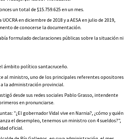
nces un total de $15.759.625 en un mes.
a UOCRA en diciembre de 2018 y a AESA en julio de 2019,
omento de conocerse la documentación.
abía formulado declaraciones públicas sobre la situación ni
el ámbito político santacruceño.
 al ministro, uno de los principales referentes opositores
 a la administración provincial.
ustigó desde sus redes sociales Pablo Grasso, intendente
 primeros en pronunciarse.
untas: "¿El gobernador Vidal vive en Narnia?, ¿cómo y quién
avanza el desempleo, tenemos un ministro con 4 sueldos?",
dad oficial.
alcalde de Río Gallegos, en cuya administración, el mes