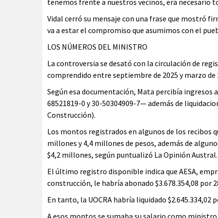
tenemos frente a nuestros vecinos, era necesario to
Vidal cerró su mensaje con una frase que mostró fi
va a estar el compromiso que asumimos con el pueb
LOS NÚMEROS DEL MINISTRO
La controversia se desató con la circulación de regi
comprendido entre septiembre de 2025 y marzo de 20
Según esa documentación, Mata percibía ingresos a
68521819-0 y 30-50304909-7— además de liquidacion
Construcción).
Los montos registrados en algunos de los recibos q
millones y 4,4 millones de pesos, además de algunos
$4,2 millones, según puntualizó La Opinión Austral.
El último registro disponible indica que AESA, empr
construcción, le habría abonado $3.678.354,08 por 2
En tanto, la UOCRA habría liquidado $2.645.334,02 po
A esos montos se sumaba su salario como ministro 