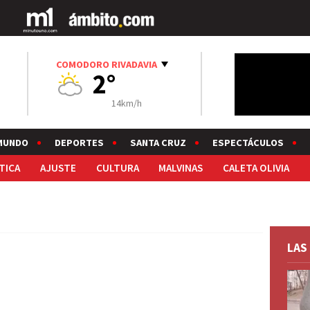
COMODORO RIVADAVIA
2°
14km/h
MUNDO
DEPORTES
SANTA CRUZ
ESPECTÁCULOS
TICA
AJUSTE
CULTURA
MALVINAS
CALETA OLIVIA
LAS