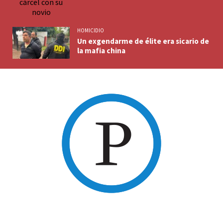
HOMICIDIO
Un exgendarme de élite era sicario de
la mafia china