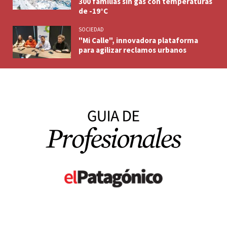
300 familias sin gas con temperaturas
de -19°C
SOCIEDAD
"Mi Calle", innovadora plataforma
para agilizar reclamos urbanos