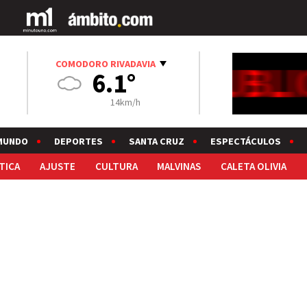
COMODORO RIVADAVIA
6.1°
14km/h
MUNDO
DEPORTES
SANTA CRUZ
ESPECTÁCULOS
TICA
AJUSTE
CULTURA
MALVINAS
CALETA OLIVIA