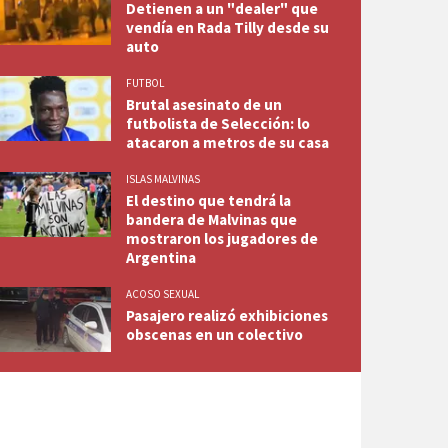
Detienen a un "dealer" que
vendía en Rada Tilly desde su
auto
FUTBOL
Brutal asesinato de un
futbolista de Selección: lo
atacaron a metros de su casa
ISLAS MALVINAS
El destino que tendrá la
bandera de Malvinas que
mostraron los jugadores de
Argentina
ACOSO SEXUAL
Pasajero realizó exhibiciones
obscenas en un colectivo