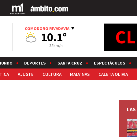
COMODORO RIVADAVIA
10.1°
38km/h
MUNDO
DEPORTES
SANTA CRUZ
ESPECTÁCULOS
TICA
AJUSTE
CULTURA
MALVINAS
CALETA OLIVIA
LAS