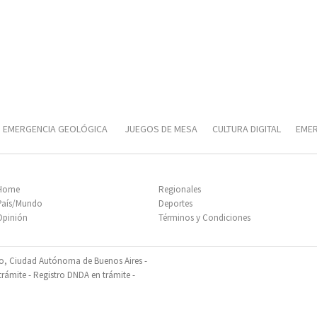
EMERGENCIA GEOLÓGICA
JUEGOS DE MESA
CULTURA DIGITAL
EMER
T
CORRIDA UNIVERSITARIA
Home
Regionales
País/Mundo
Deportes
Opinión
Términos y Condiciones
so, Ciudad Autónoma de Buenos Aires -
ámite - Registro DNDA en trámite -