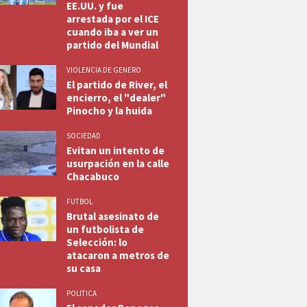
EE.UU. y fue
arrestada por el ICE
cuando iba a ver un
partido del Mundial
VIOLENCIA DE GENERO
El partido de River, el
encierro, el "dealer"
Pinocho y la huida
SOCIEDAD
Evitan un intento de
usurpación en la calle
Chacabuco
FUTBOL
Brutal asesinato de
un futbolista de
Selección: lo
atacaron a metros de
su casa
POLITICA