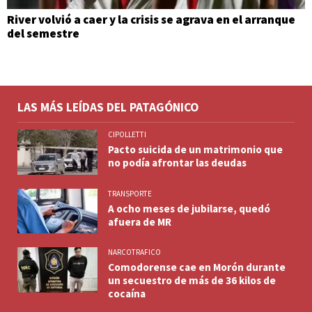
River volvió a caer y la crisis se agrava en el arranque
del semestre
LAS MÁS LEÍDAS DEL PATAGÓNICO
CIPOLLETTI
Pacto suicida de un matrimonio que
no podía afrontar las deudas
TRANSPORTE
A ocho meses de jubilarse, quedó
afuera de MR
NARCOTRAFICO
Comodorense cae en Morón durante
un secuestro de más de 36 kilos de
cocaína