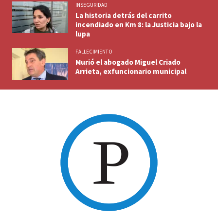
INSEGURIDAD
La historia detrás del carrito
incendiado en Km 8: la Justicia bajo la
lupa
FALLECIMIENTO
Murió el abogado Miguel Criado
Arrieta, exfuncionario municipal