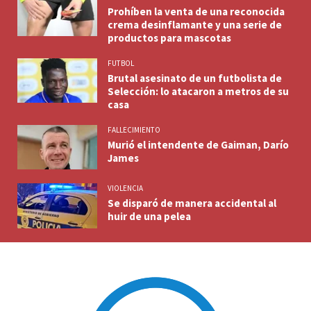
Prohíben la venta de una reconocida
crema desinflamante y una serie de
productos para mascotas
FUTBOL
Brutal asesinato de un futbolista de
Selección: lo atacaron a metros de su
casa
FALLECIMIENTO
Murió el intendente de Gaiman, Darío
James
VIOLENCIA
Se disparó de manera accidental al
huir de una pelea