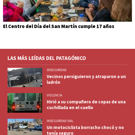
El Centro del Día del San Martín cumple 17 años
LAS MÁS LEÍDAS DEL PATAGÓNICO
INSEGURIDAD
Vecinos persiguieron y atraparon a un
ladrón
VIOLENCIA
Hirió a su compañero de copas de una
cuchillada en el cuello
INSEGURIDAD VIAL
Un motociclista borracho chocó y no
tenía seguro