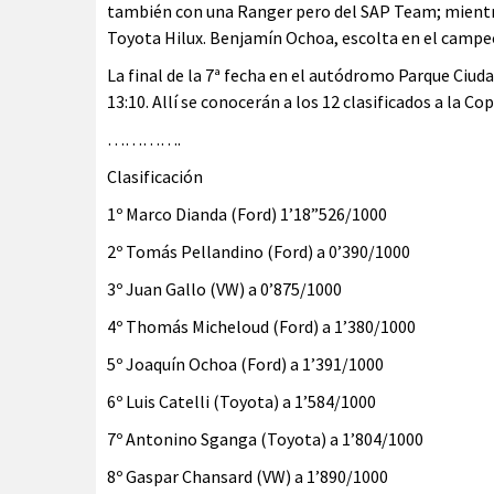
también con una Ranger pero del SAP Team; mientras
Toyota Hilux. Benjamín Ochoa, escolta en el campeon
La final de la 7ª fecha en el autódromo Parque Ciud
13:10. Allí se conocerán a los 12 clasificados a la Cop
………….
Clasificación
1º Marco Dianda (Ford) 1’18”526/1000
2º Tomás Pellandino (Ford) a 0’390/1000
3º Juan Gallo (VW) a 0’875/1000
4º Thomás Micheloud (Ford) a 1’380/1000
5º Joaquín Ochoa (Ford) a 1’391/1000
6º Luis Catelli (Toyota) a 1’584/1000
7º Antonino Sganga (Toyota) a 1’804/1000
8º Gaspar Chansard (VW) a 1’890/1000