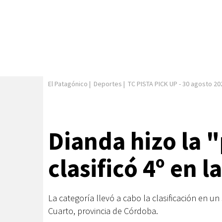
El Patagónico
|
Deportes
|
TC PISTA PICK UP
-
30 agosto 20
Dianda hizo la 
clasificó 4º en l
La categoría llevó a cabo la clasificación en u
Cuarto, provincia de Córdoba.