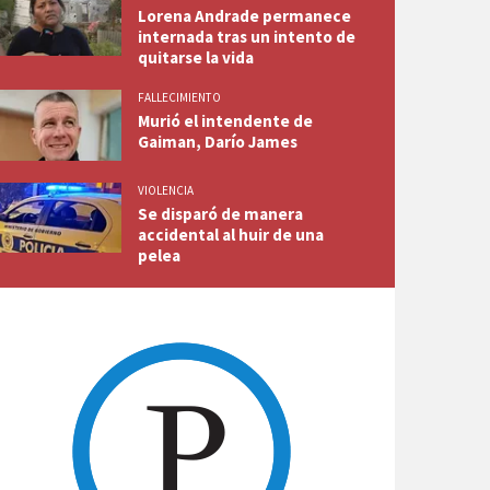
Lorena Andrade permanece
internada tras un intento de
quitarse la vida
FALLECIMIENTO
Murió el intendente de
Gaiman, Darío James
VIOLENCIA
Se disparó de manera
accidental al huir de una
pelea