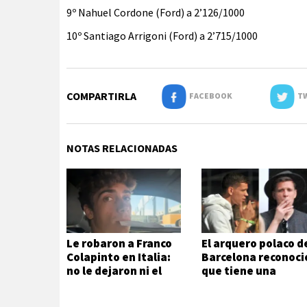
9º Nahuel Cordone (Ford) a 2’126/1000
10º Santiago Arrigoni (Ford) a 2’715/1000
COMPARTIRLA
FACEBOOK
TW
NOTAS RELACIONADAS
Le robaron a Franco
El arquero polaco d
Colapinto en Italia:
Barcelona reconoci
no le dejaron ni el
que tiene una
mate
adicción que no
puede ni quiere