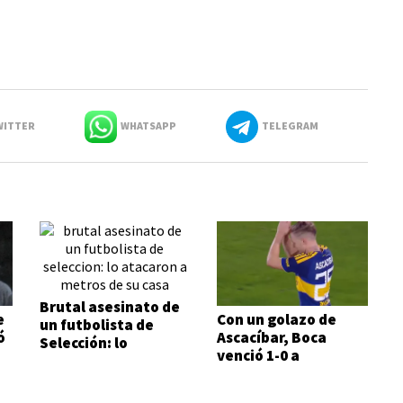
ITTER
WHATSAPP
TELEGRAM
Brutal asesinato de
e
Con un golazo de
un futbolista de
ó
Ascacíbar, Boca
Selección: lo
venció 1-0 a
atacaron a metros
Estudiantes
de su casa