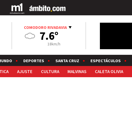
COMODORO RIVADAVIA
7.6°
18km/h
MUNDO
DEPORTES
SANTA CRUZ
ESPECTÁCULOS
TICA
AJUSTE
CULTURA
MALVINAS
CALETA OLIVIA