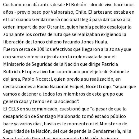
Cushamen un día antes desde El Bolsón – donde vive hace unos
años - previo paso por Valparaíso, Chile. El artesano estaba en
el Lof cuando Gendarmería nacional llegó para dar curso a la
orden impartida por Otranto, quien había pedido desalojar la
zona ante los cortes de ruta que se realizaban exigiendo la
liberación del lonco chileno Facundo Jones Huala.
Fueron cerca de 100 los efectivos que llegaron a la zona y que
con suma violencia ejecutaron la orden avalada por el
Ministerio de Seguridad de la Nación que dirige Patricia
Bullrich. El operativo fue coordinado por el jefe de Gabinete
del área, Pablo Nocetti, quien previo a su realización, en
declaraciones a Radio Nacional Esquel, Nocetti dijo: "sepan que
vamos a detener a todos los miembros de este grupo que
genera caos y temor en la sociedad".
El CELS en su comunicado, cuestionó que "a pesar de que la
desaparición de Santiago Maldonado tomó estado público
hace ya varios días, hasta este momento ni el Ministerio de
Seguridad de la Nación, del que depende la Gendarmería, ni la
Secretaría de Derechos Humanos de la Nación hicieron