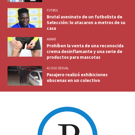
FUTBOL
Brutal asesinato de un futbolista de
Selección: lo atacaron a metros de su
casa
ANMAT
Prohíben la venta de una reconocida
crema desinflamante y una serie de
productos para mascotas
ACOSO SEXUAL
Pasajero realizó exhibiciones
obscenas en un colectivo