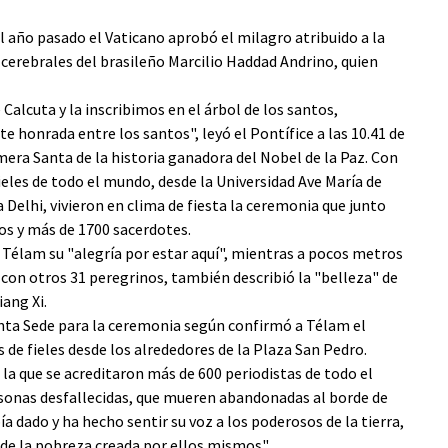
el año pasado el Vaticano aprobó el milagro atribuido a la
 cerebrales del brasileño Marcilio Haddad Andrino, quien
Calcuta y la inscribimos en el árbol de los santos,
 honrada entre los santos", leyó el Pontífice a las 10.41 de
mera Santa de la historia ganadora del Nobel de la Paz. Con
les de todo el mundo, desde la Universidad Ave María de
 Delhi, vivieron en clima de fiesta la ceremonia que junto
os y más de 1700 sacerdotes.
Télam su "alegría por estar aquí", mientras a pocos metros
con otros 31 peregrinos, también describió la "belleza" de
iang Xi.
anta Sede para la ceremonia según confirmó a Télam el
 de fieles desde los alrededores de la Plaza San Pedro.
la que se acreditaron más de 600 periodistas de todo el
rsonas desfallecidas, que mueren abandonadas al borde de
ía dado y ha hecho sentir su voz a los poderosos de la tierra,
 de la pobreza creada por ellos mismos".