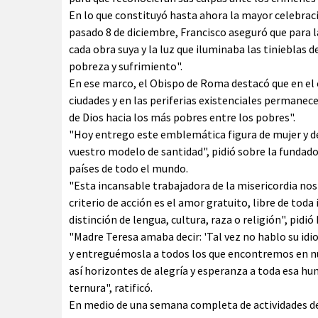
En lo que constituyó hasta ahora la mayor celebració
pasado 8 de diciembre, Francisco aseguró que para la
cada obra suya y la luz que iluminaba las tinieblas d
pobreza y sufrimiento".
En ese marco, el Obispo de Roma destacó que en el c
ciudades y en las periferias existenciales permanec
de Dios hacia los más pobres entre los pobres".
"Hoy entrego este emblemática figura de mujer y de
vuestro modelo de santidad", pidió sobre la fundado
países de todo el mundo.
"Esta incansable trabajadora de la misericordia no
criterio de acción es el amor gratuito, libre de tod
distinción de lengua, cultura, raza o religión", pidió
"Madre Teresa amaba decir: 'Tal vez no hablo su idi
y entreguémosla a todos los que encontremos en nu
así horizontes de alegría y esperanza a toda esa 
ternura", ratificó.
En medio de una semana completa de actividades ded