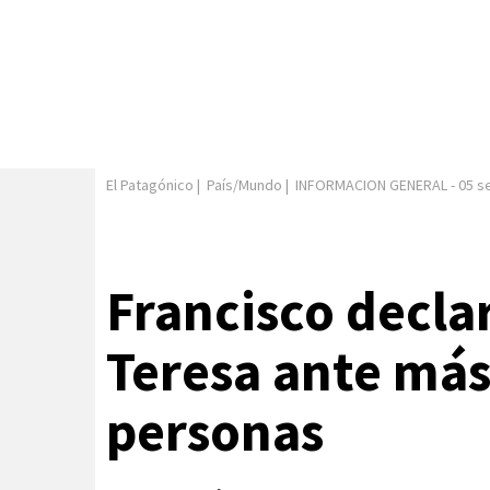
El Patagónico
|
País/Mundo
|
INFORMACION GENERAL
-
05 s
Francisco decla
Teresa ante más
personas