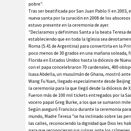
pobre".
Tras ser beatificada por San Juan Pablo II en 2003, 
nueva santa por la curación en 2008 de los abscesos
estuvo presente en la ceremonia de ayer.
"Declaramos y definimos Santa a la beata Teresa de 
estableciendo que en toda la Iglesia sea devotamente
Roma (5.41 de Argentina) para convertirla en la Pri
poco menos de 30 grados en una mañana soleada, fie
Florida en Estados Unidos hasta la diócesis de Nueva
con el papa concelebraron 70 cardenales, 400 obisp
Isasa Abdella, un musulmán de Ghana, mostró ante 
Wang Fu Yuan, llegado especialmente desde Beijing 
la ceremonia para la que llegó desde la diócesis de X
Fueron más de 100 mil tickets entregados por la S
vocero papal Greg Burke, a los que se sumaron miles
Según aseguró Francisco durante la ceremonia para 
mundo, Madre Teresa "se ha inclinado sobre las pe
las calles, reconociendo la dignidad que Dios les hab
para que reconocieran sus culpas ante los crímenes