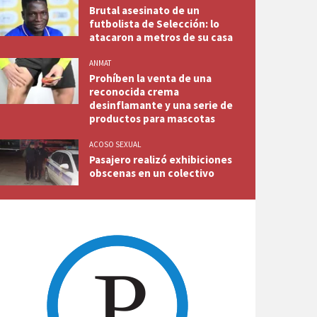
Brutal asesinato de un
futbolista de Selección: lo
atacaron a metros de su casa
ANMAT
Prohíben la venta de una
reconocida crema
desinflamante y una serie de
productos para mascotas
ACOSO SEXUAL
Pasajero realizó exhibiciones
obscenas en un colectivo