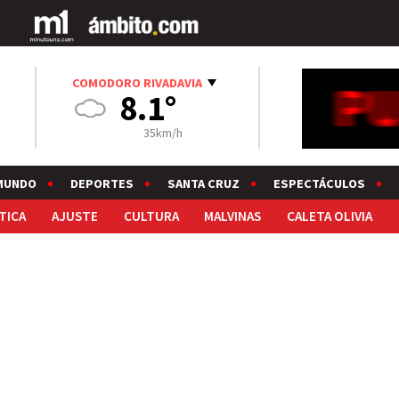
COMODORO RIVADAVIA
8.1°
35km/h
MUNDO
DEPORTES
SANTA CRUZ
ESPECTÁCULOS
TICA
AJUSTE
CULTURA
MALVINAS
CALETA OLIVIA