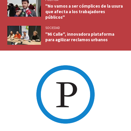
"No vamos a ser cómplices de la usura
que afecta a los trabajadores
públicos"
SOCIEDAD
"Mi Calle", innovadora plataforma
para agilizar reclamos urbanos