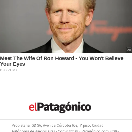
Propietaria IGD SA, Avenida Córdoba 657, 7° piso, Ciudad
Autónoma de Buenos Aires - Copyright © ElPatagónico.com 2020 -