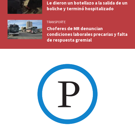
Le dieron un botellazo a la salida de un
boliche y terminó hospitalizado
TRANSPORTE
Choferes de MR denuncian
condiciones laborales precarias y falta
de respuesta gremial