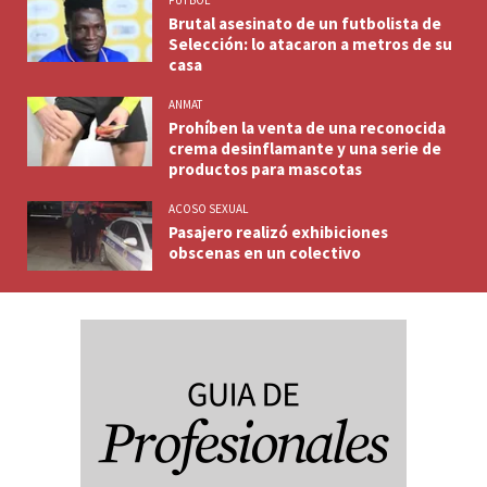
Brutal asesinato de un futbolista de
Selección: lo atacaron a metros de su
casa
ANMAT
Prohíben la venta de una reconocida
crema desinflamante y una serie de
productos para mascotas
ACOSO SEXUAL
Pasajero realizó exhibiciones
obscenas en un colectivo