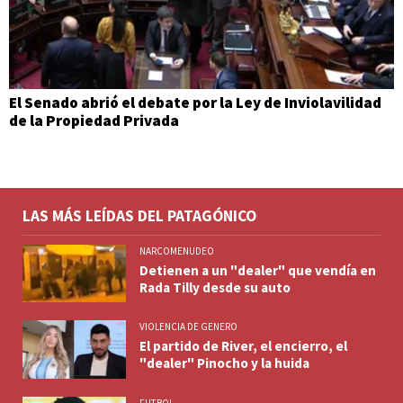
El Senado abrió el debate por la Ley de Inviolavilidad
de la Propiedad Privada
LAS MÁS LEÍDAS DEL PATAGÓNICO
NARCOMENUDEO
Detienen a un "dealer" que vendía en
Rada Tilly desde su auto
VIOLENCIA DE GENERO
El partido de River, el encierro, el
"dealer" Pinocho y la huida
FUTBOL