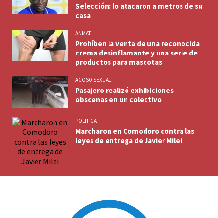
Selección: lo atacaron a metros de su
casa
ANMAT
Prohíben la venta de una reconocida
crema desinflamante y una serie de
productos para mascotas
ACOSO SEXUAL
Pasajero realizó exhibiciones
obscenas en un colectivo
POLITICA
Marcharon en Comodoro contra las
leyes de entrega de Javier Milei