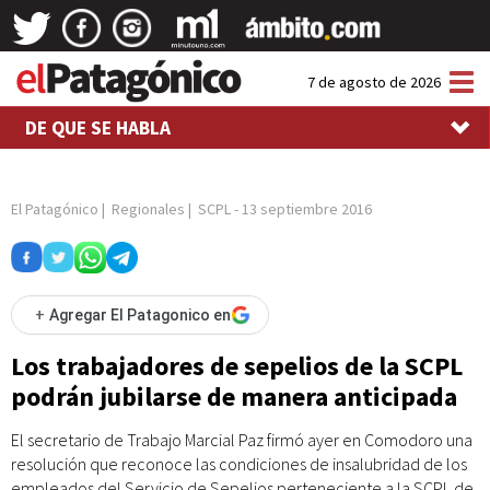
Tog
7 de agosto de 2026
nav
DE QUE SE HABLA
El Patagónico
|
Regionales
|
SCPL
-
13 septiembre 2016
+
Agregar El Patagonico en
Los trabajadores de sepelios de la SCPL
podrán jubilarse de manera anticipada
El secretario de Trabajo Marcial Paz firmó ayer en Comodoro una
resolución que reconoce las condiciones de insalubridad de los
empleados del Servicio de Sepelios perteneciente a la SCPL de