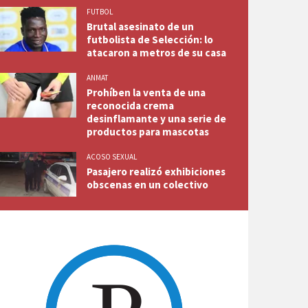
FUTBOL
Brutal asesinato de un
futbolista de Selección: lo
atacaron a metros de su casa
ANMAT
Prohíben la venta de una
reconocida crema
desinflamante y una serie de
productos para mascotas
ACOSO SEXUAL
Pasajero realizó exhibiciones
obscenas en un colectivo