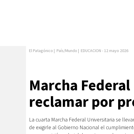
El Patagónico
|
País/Mundo
|
EDUCACION
-
12 mayo 2026
Marcha Federal 
reclamar por p
La cuarta Marcha Federal Universitaria se lleva
de exigirle al Gobierno Nacional el cumplimient