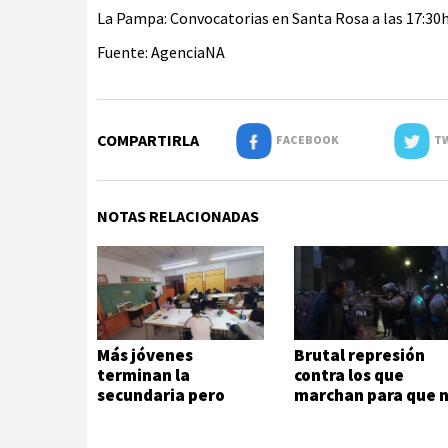
La Pampa: Convocatorias en Santa Rosa a las 17:30hs
Fuente: AgenciaNA
COMPARTIRLA
FACEBOOK
TW
NOTAS RELACIONADAS
Más jóvenes
Brutal represión
terminan la
contra los que
secundaria pero
marchan para que 
persisten las
se venda la patria
desigualdades