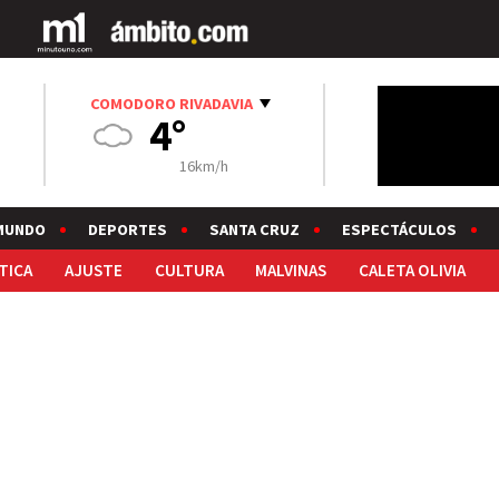
COMODORO RIVADAVIA
4°
16km/h
MUNDO
DEPORTES
SANTA CRUZ
ESPECTÁCULOS
TICA
AJUSTE
CULTURA
MALVINAS
CALETA OLIVIA