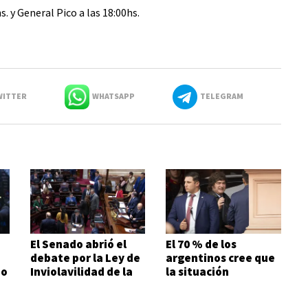
. y General Pico a las 18:00hs.
ITTER
WHATSAPP
TELEGRAM
El Senado abrió el
El 70 % de los
debate por la Ley de
argentinos cree que
no
Inviolavilidad de la
la situación
Propiedad Privada
económica es mala