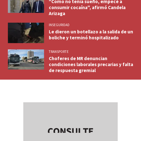
"Como no tenía sueño, empecé a
consumir cocaína", afirmó Candela
Arizaga
INSEGURIDAD
Le dieron un botellazo a la salida de un
boliche y terminó hospitalizado
TRANSPORTE
Choferes de MR denuncian
condiciones laborales precarias y falta
de respuesta gremial