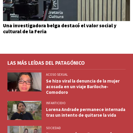
Una investigadora belga destacó el valor social y
cultural de la Feria
LAS MÁS LEÍDAS DEL PATAGÓNICO
ACOSO SEXUAL
Se hizo viral la denuncia de la mujer
acosada en un viaje Bariloche-
Comodoro
INFANTICIDIO
Lorena Andrade permanece internada
tras un intento de quitarse la vida
SOCIEDAD