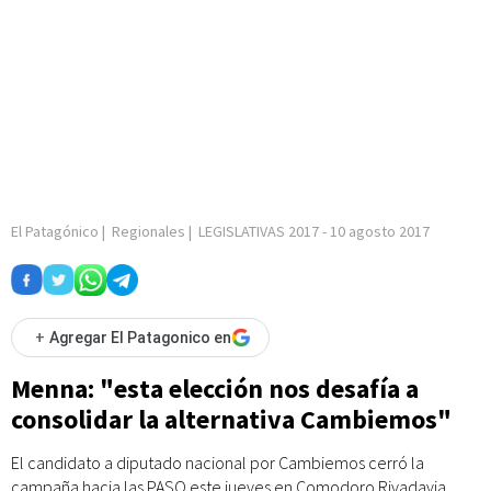
El Patagónico
|
Regionales
|
LEGISLATIVAS 2017
-
10 agosto 2017
+
Agregar El Patagonico en
Menna: "esta elección nos desafía a
consolidar la alternativa Cambiemos"
El candidato a diputado nacional por Cambiemos cerró la
campaña hacia las PASO este jueves en Comodoro Rivadavia,