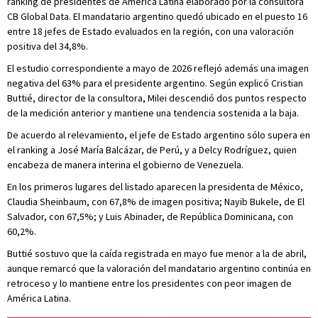
ranking de presidentes de América Latina elaborado por la consultora
CB Global Data. El mandatario argentino quedó ubicado en el puesto 16
entre 18 jefes de Estado evaluados en la región, con una valoración
positiva del 34,8%.
El estudio correspondiente a mayo de 2026 reflejó además una imagen
negativa del 63% para el presidente argentino. Según explicó Cristian
Buttié, director de la consultora, Milei descendió dos puntos respecto
de la medición anterior y mantiene una tendencia sostenida a la baja.
De acuerdo al relevamiento, el jefe de Estado argentino sólo supera en
el ranking a José María Balcázar, de Perú, y a Delcy Rodríguez, quien
encabeza de manera interina el gobierno de Venezuela.
En los primeros lugares del listado aparecen la presidenta de México,
Claudia Sheinbaum, con 67,8% de imagen positiva; Nayib Bukele, de El
Salvador, con 67,5%; y Luis Abinader, de República Dominicana, con
60,2%.
Buttié sostuvo que la caída registrada en mayo fue menor a la de abril,
aunque remarcó que la valoración del mandatario argentino continúa en
retroceso y lo mantiene entre los presidentes con peor imagen de
América Latina.