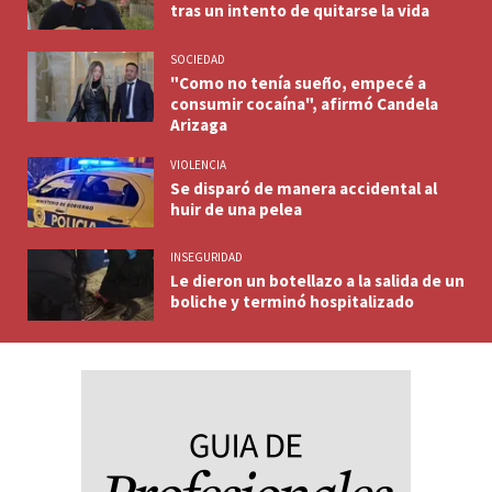
tras un intento de quitarse la vida
SOCIEDAD
"Como no tenía sueño, empecé a
consumir cocaína", afirmó Candela
Arizaga
VIOLENCIA
Se disparó de manera accidental al
huir de una pelea
INSEGURIDAD
Le dieron un botellazo a la salida de un
boliche y terminó hospitalizado