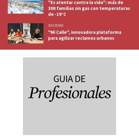
"Es atentar contra la vida": más de
300 familias sin gas con temperaturas
de -19°C
SOCIEDAD
"Mi Calle", innovadora plataforma
para agilizar reclamos urbanos