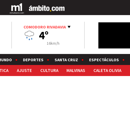
COMODORO RIVADAVIA
4°
16km/h
MUNDO
DEPORTES
SANTA CRUZ
ESPECTÁCULOS
TICA
AJUSTE
CULTURA
MALVINAS
CALETA OLIVIA