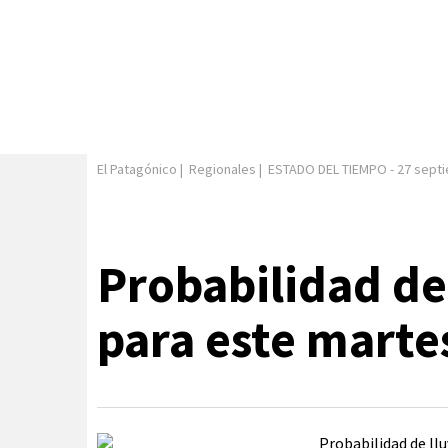
El Patagónico
|
Regionales
|
ESTADO DEL TIEMPO
-
27 sept
Probabilidad de 
para este marte