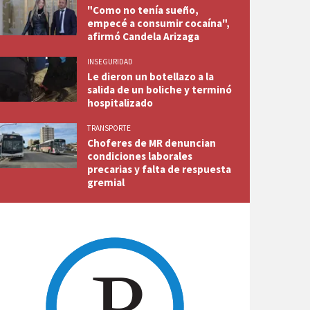
"Como no tenía sueño,
empecé a consumir cocaína",
afirmó Candela Arizaga
INSEGURIDAD
Le dieron un botellazo a la
salida de un boliche y terminó
hospitalizado
TRANSPORTE
Choferes de MR denuncian
condiciones laborales
precarias y falta de respuesta
gremial