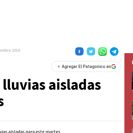
iembre 2016
+
Agregar El Patagonico en
lluvias aisladas
s