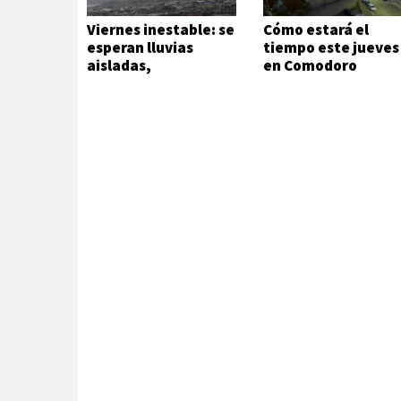
Viernes inestable: se
Cómo estará el
esperan lluvias
tiempo este jueves
aisladas,
en Comodoro
chaparrones y
fuertes ráfagas