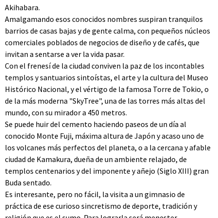
Akihabara.
Amalgamando esos conocidos nombres suspiran tranquilos
barrios de casas bajas y de gente calma, con pequeños núcleos
comerciales poblados de negocios de diseño y de cafés, que
invitan a sentarse a ver la vida pasar.
Con el frenesí de la ciudad conviven la paz de los incontables
templos y santuarios sintoístas, el arte y la cultura del Museo
Histórico Nacional, y el vértigo de la famosa Torre de Tokio, o
de la más moderna "SkyTree", una de las torres más altas del
mundo, con su mirador a 450 metros.
Se puede huir del cemento haciendo paseos de un día al
conocido Monte Fuji, máxima altura de Japón y acaso uno de
los volcanes más perfectos del planeta, o a la cercana y afable
ciudad de Kamakura, dueña de un ambiente relajado, de
templos centenarios y del imponente y añejo (Siglo XIII) gran
Buda sentado.
Es interesante, pero no fácil, la visita a un gimnasio de
práctica de ese curioso sincretismo de deporte, tradición y
religión que es el sumo. Para lograrla será menester