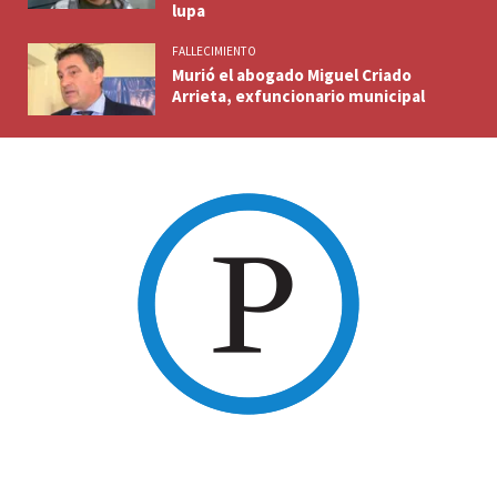
lupa
FALLECIMIENTO
Murió el abogado Miguel Criado
Arrieta, exfuncionario municipal