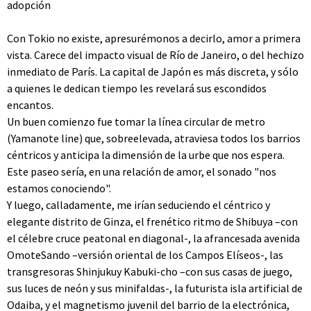
adopción
Con Tokio no existe, apresurémonos a decirlo, amor a primera
vista. Carece del impacto visual de Río de Janeiro, o del hechizo
inmediato de París. La capital de Japón es más discreta, y sólo
a quienes le dedican tiempo les revelará sus escondidos
encantos.
Un buen comienzo fue tomar la línea circular de metro
(Yamanote line) que, sobreelevada, atraviesa todos los barrios
céntricos y anticipa la dimensión de la urbe que nos espera.
Este paseo sería, en una relación de amor, el sonado "nos
estamos conociendo".
Y luego, calladamente, me irían seduciendo el céntrico y
elegante distrito de Ginza, el frenético ritmo de Shibuya –con
el célebre cruce peatonal en diagonal-, la afrancesada avenida
OmoteSando –versión oriental de los Campos Elíseos-, las
transgresoras Shinjukuy Kabuki-cho –con sus casas de juego,
sus luces de neón y sus minifaldas-, la futurista isla artificial de
Odaiba, y el magnetismo juvenil del barrio de la electrónica,