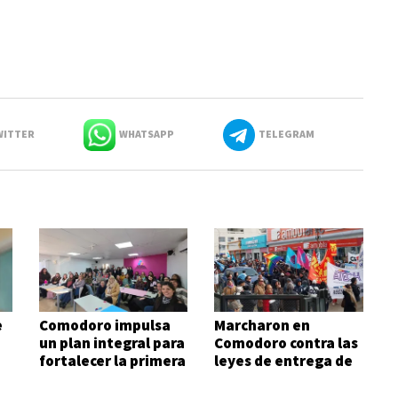
ITTER
WHATSAPP
TELEGRAM
e
Comodoro impulsa
Marcharon en
un plan integral para
Comodoro contra las
fortalecer la primera
leyes de entrega de
infancia
Javier Milei