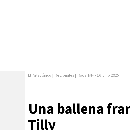
El Patagónico
|
Regionales
|
Rada Tilly
-
16 junio 2025
Una ballena fra
Tilly