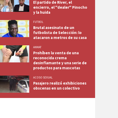
El partido de River, el
encierro, el "dealer" Pinocho
y la huida
FUTBOL
Brutal asesinato de un
futbolista de Selección: lo
atacaron a metros de su casa
ANMAT
Prohíben la venta de una
reconocida crema
desinflamante y una serie de
productos para mascotas
ACOSO SEXUAL
Pasajero realizó exhibiciones
obscenas en un colectivo