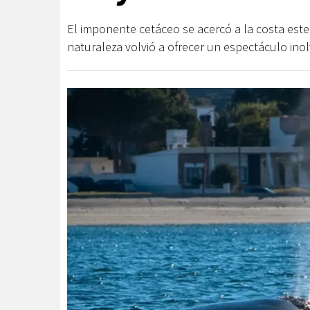
El imponente cetáceo se acercó a la costa este 
naturaleza volvió a ofrecer un espectáculo inolv