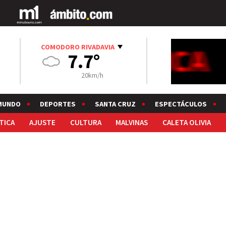
COMODORO RIVADAVIA
7.7°
20km/h
MUNDO
DEPORTES
SANTA CRUZ
ESPECTÁCULOS
TICA
AJUSTE
CULTURA
MALVINAS
CALETA OLIVIA