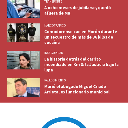
TRANSPORTE
A ocho meses de jubilarse, quedó
afuera de MR
NARCOTRAFICO
Comodorense cae en Morón durante
un secuestro de más de 36 kilos de
cocaína
INSEGURIDAD
La historia detrás del carrito
incendiado en Km 8: la Justicia bajo la
lupa
FALLECIMIENTO
Murió el abogado Miguel Criado
Arrieta, exfuncionario municipal