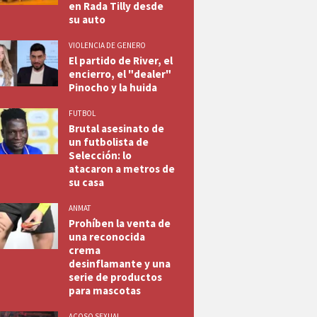
en Rada Tilly desde
su auto
VIOLENCIA DE GENERO
El partido de River, el
encierro, el "dealer"
Pinocho y la huida
FUTBOL
Brutal asesinato de
un futbolista de
Selección: lo
atacaron a metros de
su casa
ANMAT
Prohíben la venta de
una reconocida
crema
desinflamante y una
serie de productos
para mascotas
ACOSO SEXUAL