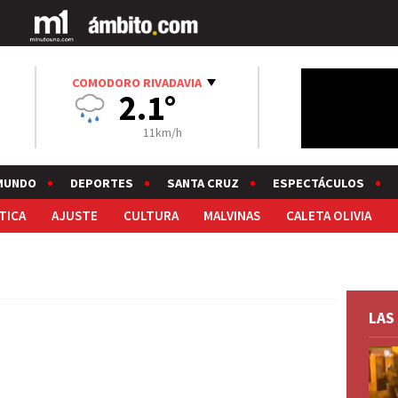
COMODORO RIVADAVIA
2.1°
11km/h
MUNDO
DEPORTES
SANTA CRUZ
ESPECTÁCULOS
TICA
AJUSTE
CULTURA
MALVINAS
CALETA OLIVIA
LAS