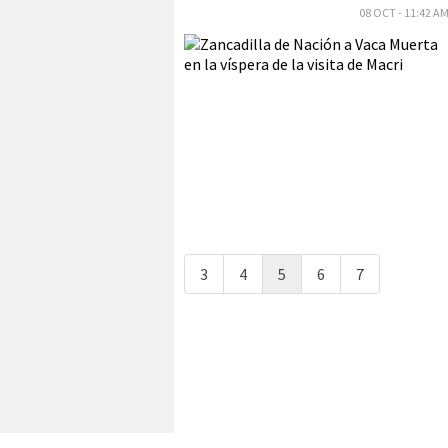
08 OCT - 11:42 A
3
4
5
6
7