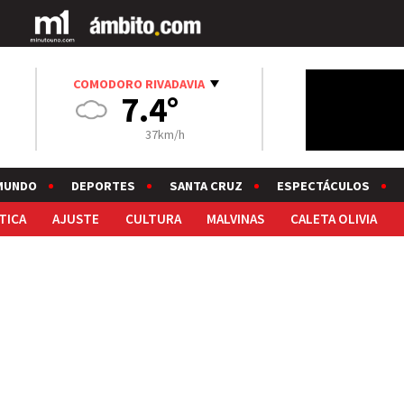
COMODORO RIVADAVIA
7.4°
37km/h
MUNDO
DEPORTES
SANTA CRUZ
ESPECTÁCULOS
TICA
AJUSTE
CULTURA
MALVINAS
CALETA OLIVIA