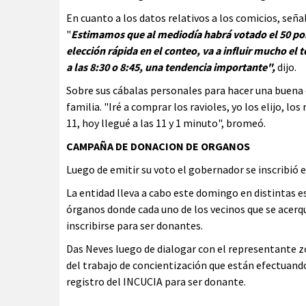
En cuanto a los datos relativos a los comicios, señal
"
Estimamos que al mediodía habrá votado el 50 por 
elección rápida en el conteo, va a influir mucho e
a las 8:30 o 8:45
, una tendencia importante",
dijo.
Sobre sus cábalas personales para hacer una buena ele
familia. "Iré a comprar los ravioles, yo los elijo, lo
11, hoy llegué a las 11 y 1 minuto", bromeó.
CAMPAÑA DE DONACION DE ORGANOS
Luego de emitir su voto el gobernador se inscribió 
La entidad lleva a cabo este domingo en distintas 
órganos donde cada uno de los vecinos que se acerq
inscribirse para ser donantes.
Das Neves luego de dialogar con el representante zo
del trabajo de concientización que están efectuando
registro del INCUCIA para ser donante.