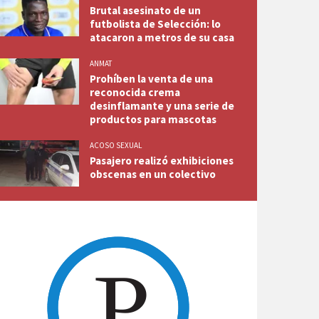
Brutal asesinato de un
futbolista de Selección: lo
atacaron a metros de su casa
ANMAT
Prohíben la venta de una
reconocida crema
desinflamante y una serie de
productos para mascotas
ACOSO SEXUAL
Pasajero realizó exhibiciones
obscenas en un colectivo