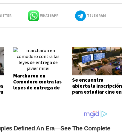
ITTER
WHATSAPP
TELEGRAM
Marcharon en
Se encuentra
Comodoro contra las
ra
abierta la inscripción
leyes de entrega de
ra
para estudiar cine en
Javier Milei
Comodoro